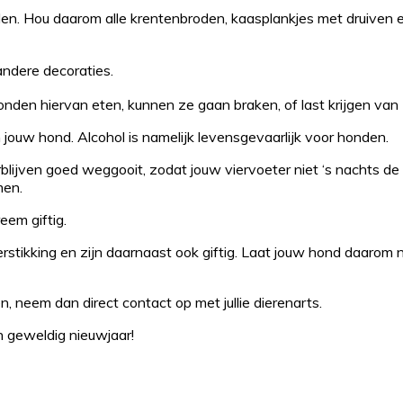
nden. Hou daarom alle krentenbroden, kaasplankjes met druiven 
andere decoraties.
n hiervan eten, kunnen ze gaan braken, of last krijgen van zw
n jouw hond. Alcohol is namelijk levensgevaarlijk voor honden.
rblijven goed weggooit, zodat jouw viervoeter niet ‘s nachts d
men.
em giftig.
rstikking en zijn daarnaast ook giftig. Laat jouw hond daarom 
, neem dan direct contact op met jullie dierenarts.
n geweldig nieuwjaar!