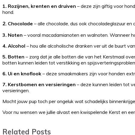
1.
Rozijnen, krenten en druiven
– deze zijn giftig voor ho
hond.
2.
Chocolade
– alle chocolade, dus ook chocoladeglazuur en 
3.
Noten
– vooral macadamianoten en walnoten. Wanneer honde
4.
Alcohol
– hou alle alcoholische dranken ver uit de buurt va
5.
Botten
– zorg dat je alle botten die van het Kerstmaal ove
botten kunnen leiden tot verstikking en spijsverteringsproble
6.
Ui en knoflook
– deze smaakmakers zijn voor honden extre
7.
Kerstbomen en versieringen
– deze kunnen leiden tot ve
versieringen.
Mocht jouw pup toch per ongeluk wat schadelijks binnenkrijgen
Voor nu wensen we jullie alvast een kwispelende Kerst en ee
Related Posts