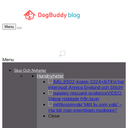
Menu
Menu
Skoj Och Nyheter
Hundnyheter
Vi har
intervjuat Annica Englund och Stitch!
VIDEO:
Valpar räddade från lavin
“Mitt liv som valp” –
Hur blir man egentligen modigare?
Close