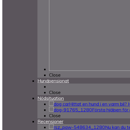
Close
Hundpensionat
Close
Nödsituation
Hittat en hund i en varm bil?
Första hjälpen för
Close
Recensioner
Nu kan du te