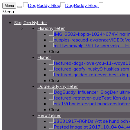
Menu
Menu
Skoj Och Nyheter
Hundnyheter
Vi har 
VIDEO: Va
“Mitt liv som valp” – 
Close
Humor
11
9 huskies som ä
Close
DogBuddy-nyheter
Den ultima
Test: Kan du 
Vi har intervjuat hundkonstnären
Close
Berattelser
“Att se hund och 