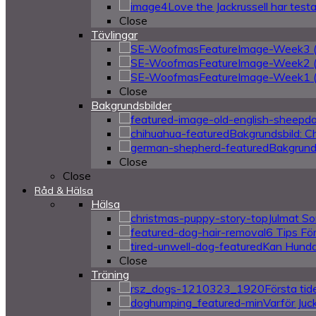
Love the Jackrussell har tes
Close
Tävlingar
Close
Bakgrundsbilder
Bakgrundsbild: C
Bakgrund
Close
Close
Råd & Hälsa
Hälsa
Julmat So
6 Tips Fö
Kan Hundar
Close
Träning
Första tid
Varför Juc