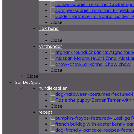
Lär känna: Cocker spa
Lär känna: Engelsk s
Lär känna: Golden re
Close
Tax hund
Close
Vinthundar
Lär känna: Afghanhun
Lär känna: Alask
Lär känna: Chow chow
Close
Close
Gör Det Själv
hundleksaker
4
Close
recept
4 Läskiga 