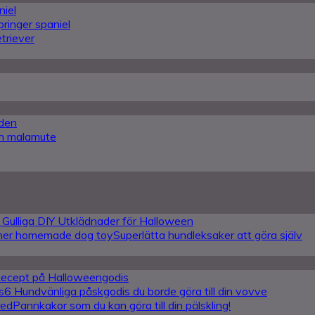
niel
pringer spaniel
triever
den
an malamute
 Gulliga DIY Utklädnader för Halloween
Superlätta hundleksaker att göra själv
Recept på Halloweengodis
6 Hundvänliga påskgodis du borde göra till din vovve
Pannkakor som du kan göra till din pälskling!