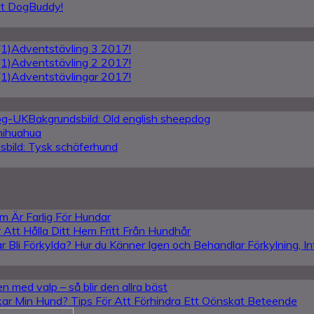
tat DogBuddy!
Adventstävling 3 2017!
Adventstävling 2 2017!
Adventstävlingar 2017!
Bakgrundsbild: Old english sheepdog
hihuahua
sbild: Tysk schäferhund
m Är Farlig För Hundar
r Att Hålla Ditt Hem Fritt Från Hundhår
 Bli Förkylda? Hur du Känner Igen och Behandlar Förkylning, I
en med valp – så blir den allra bäst
kar Min Hund? Tips För Att Förhindra Ett Oönskat Beteende