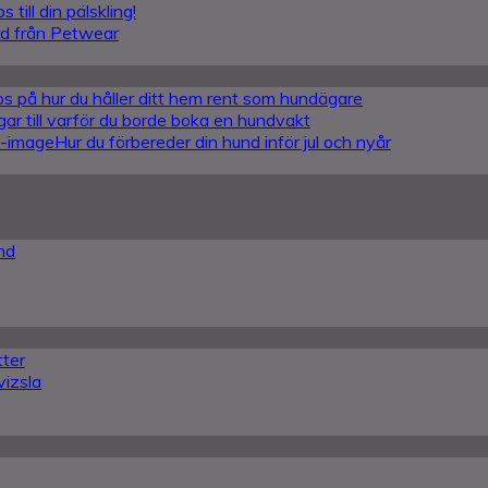
s till din pälskling!
rd från Petwear
ips på hur du håller ditt hem rent som hundägare
gar till varför du borde boka en hundvakt
Hur du förbereder din hund inför jul och nyår
nd
tter
vizsla