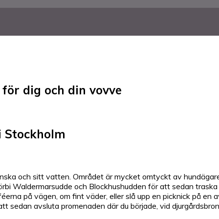
för dig och din vovve
i Stockholm
rönska och sitt vatten. Området är mycket omtyckt av hundägare
 förbi Waldermarsudde och Blockhushudden för att sedan traska 
éerna på vägen, om fint väder, eller slå upp en picknick på en
tt sedan avsluta promenaden där du började, vid djurgårdsbron