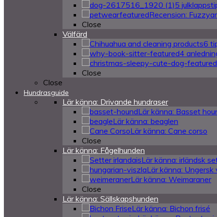
5 julklappstip
Recension: Fuzzya
Close
Välfärd
6 t
4 anlednin
Close
Close
Hundrasguide
Lär känna: Drivande hundraser
Lär känna: Basset hou
Lär känna: beaglen
Lär känna: Cane corso
Close
Lär känna: Fågelhunden
Lär känna: irländsk se
Lär känna: Ungersk 
Lär känna: Weimaraner
Close
Lär känna: Sällskapshunden
Lär känna: Bichon frisé