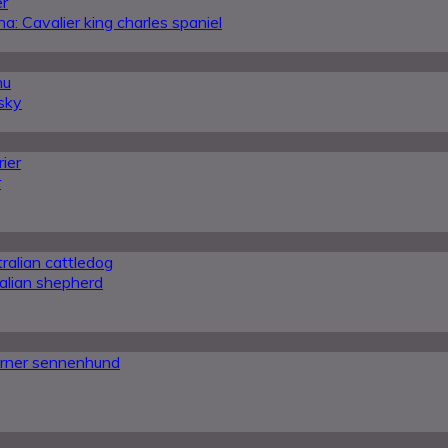
er
a: Cavalier king charles spaniel
nu
usky
rier
r
ralian cattledog
alian shepherd
erner sennenhund