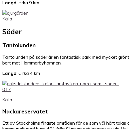
Längd
: cirka 9 km
Källa
Söder
Tantolunden
Tantolunden på söder är en fantastisk park med mycket grönt 
bort mot Hammarbyhamnen.
Längd
: Cirka 4 km
Källa
Nackareservatet
Ett av Stockholms finaste områden för de som väl hört talas om
kommunalt med buss 401 från Slussen och hoppar av vid Hellasg