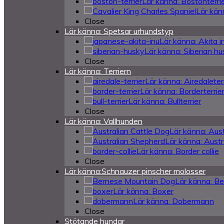
Lär känna: Bostonterri
Lär känn
Close
Lär känna: Spetsar urhundstyp
Lär känna: Akita i
Lär känna: Siberian h
Close
Lär känna: Terriern
Lär känna: Airedaleter
Lär känna: Borderterrie
Lär känna: Bullterrier
Close
Lär känna: Vallhunden
Lär känna: Aust
Lär känna: Austr
Lär känna: Border collie
Close
Lär känna:Schnauzer pinscher molosser
Lär känna: B
Lär känna: Boxer
Lär känna: Dobermann
Close
Stötande hundar