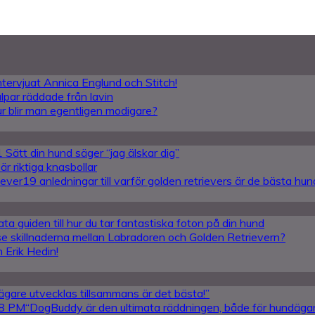
intervjuat Annica Englund och Stitch!
lpar räddade från lavin
Hur blir man egentligen modigare?
 Sätt din hund säger “jag älskar dig”
r riktiga knasbollar
19 anledningar till varför golden retrievers är de bästa hu
ta guiden till hur du tar fantastiska foton på din hund
se skillnaderna mellan Labradoren och Golden Retrievern?
 Erik Hedin!
ägare utvecklas tillsammans är det bästa!”
“DogBuddy är den ultimata räddningen, både för hundäga