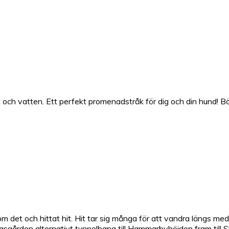
och vatten. Ett perfekt promenadstråk för dig och din hund! B
 det och hittat hit. Hit tar sig många för att vandra längs med 
ården alternativt tunnelbana till Hammarbyhöjden fram till Skar