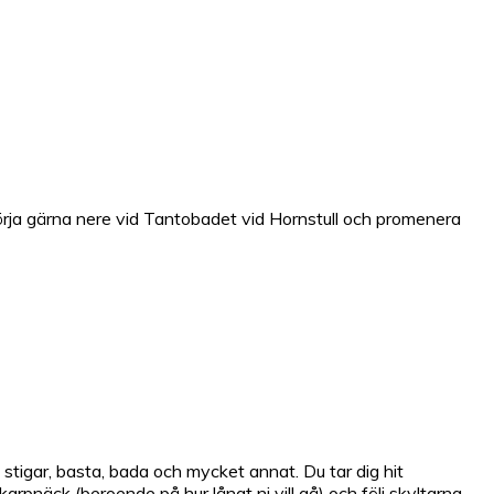
örja gärna nere vid Tantobadet vid Hornstull och promenera
stigar, basta, bada och mycket annat. Du tar dig hit
pnäck (beroende på hur långt ni vill gå) och följ skyltarna