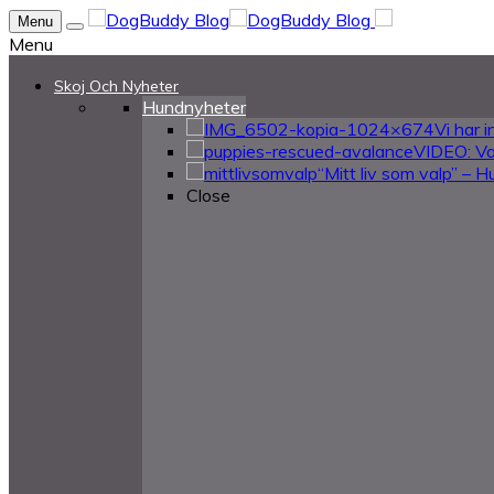
Menu
Menu
Skoj Och Nyheter
Hundnyheter
Vi har 
VIDEO: Va
“Mitt liv som valp” – 
Close