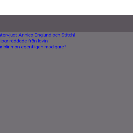
intervjuat Annica Englund och Stitch!
lpar räddade från lavin
Hur blir man egentligen modigare?