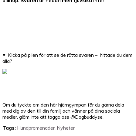
allihop. Svaren är nedan men tjuvkika inte!
Klicka på pilen för att se de rätta svaren – hittade du dem
alla?
Om du tyckte om den här hjärngympan får du gärna dela
med dig av den till din familj och vänner på dina sociala
medier, glöm inte att tagga oss @Dogbuddyse.
Tags:
Hundpromenader
,
Nyheter