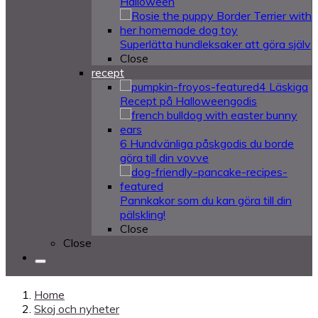
Halloween
Superlätta hundleksaker att göra själv
Close
recept
4 Läskiga
Recept på Halloweengodis
6 Hundvänliga påskgodis du borde
göra till din vovve
Pannkakor som du kan göra till din
pälskling!
Close
Close
Home
Skoj och nyheter