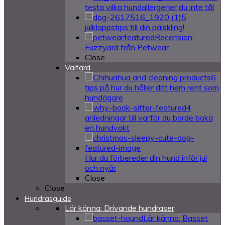
testa vilka hundallergener du inte tål
5
julklappstips till din pälskling!
Recension:
Fuzzyard från Petwear
Close
Välfärd
6
tips på hur du håller ditt hem rent som
hundägare
4
anledningar till varför du borde boka
en hundvakt
Hur du förbereder din hund inför jul
och nyår
Close
Close
Hundrasguide
Lär känna: Drivande hundraser
Lär känna: Basset