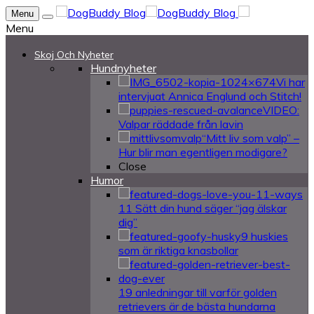
Menu
Menu
Skoj Och Nyheter
Hundnyheter
Vi har
intervjuat Annica Englund och Stitch!
VIDEO:
Valpar räddade från lavin
“Mitt liv som valp” –
Hur blir man egentligen modigare?
Close
Humor
11 Sätt din hund säger “jag älskar
dig”
9 huskies
som är riktiga knasbollar
19 anledningar till varför golden
retrievers är de bästa hundarna