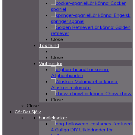
Lär känna: Cocker
spaniel
Lär känna: Engelsk
springer spaniel
Lär känna: Golden
retriever
Close
Tax hund
Close
Vinthundar
Lär känna:
Afghanhunden
Lär känna:
Alaskan malamute
Lär känna: Chow chow
Close
Close
Gör Det Själv
hundleksaker
4 Gulliga DIY Utklädnader för