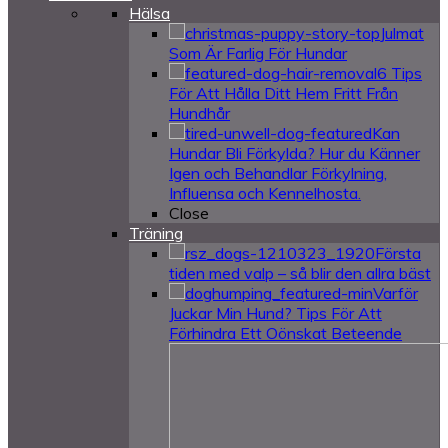
Hälsa
Julmat
Som Är Farlig För Hundar
6 Tips
För Att Hålla Ditt Hem Fritt Från
Hundhår
Kan
Hundar Bli Förkylda? Hur du Känner
Igen och Behandlar Förkylning,
Influensa och Kennelhosta.
Close
Träning
Första
tiden med valp – så blir den allra bäst
Varför
Juckar Min Hund? Tips För Att
Förhindra Ett Oönskat Beteende