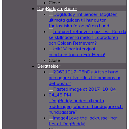
Close
DogBuddy-nyheter
Den
ultimata guiden till hur du tar
fantastiska foton på din hund
Test: Kan du
se skillnaderna mellan Labradoren
och Golden Retrievern?
Vi har intervjuat
hundkonstnären Erik Hedin!
Close
Berattelser
“Att se hund
och ägare utvecklas tillsammans är
det bästa!”
“DogBuddy är den ultimata
räddningen, både för hundägare och
hundpassare”
Love the Jackrussell har
testat DogBuddy!