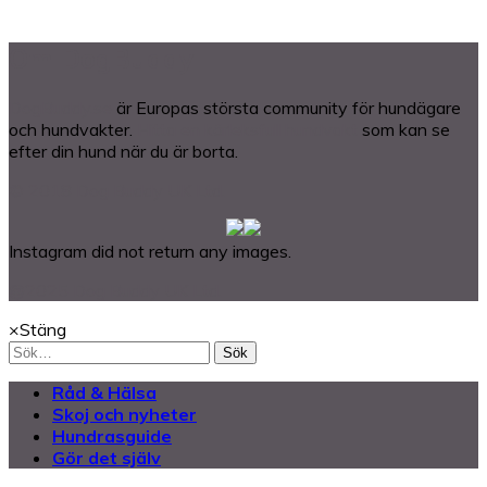
Om DogBuddy
DogBuddy.se
är Europas största community för hundägare
och hundvakter.
Hitta en kärleksfull hundvakt
som kan se
efter din hund när du är borta.
© 2018 Dog Buddy UK Ltd.
Instagram did not return any images.
@2025 Dog Buddy UK Ltd.
×
Stäng
Sök
Råd & Hälsa
Skoj och nyheter
Hundrasguide
Gör det själv