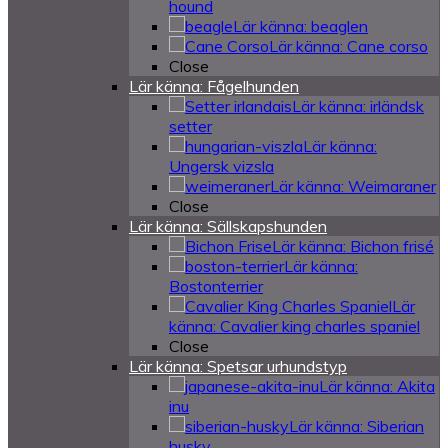
hound
Lär känna: beaglen
Lär känna: Cane corso
Close
Lär känna: Fågelhunden
Lär känna: irländsk
setter
Lär känna:
Ungersk vizsla
Lär känna: Weimaraner
Close
Lär känna: Sällskapshunden
Lär känna: Bichon frisé
Lär känna:
Bostonterrier
Lär
känna: Cavalier king charles spaniel
Close
Lär känna: Spetsar urhundstyp
Lär känna: Akita
inu
Lär känna: Siberian
husky