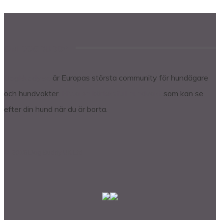
OM DOGBUDDY
DogBuddy.se
är Europas största community för hundägare
och hundvakter.
Hitta en kärleksfull hundvakt
som kan se
efter din hund när du är borta.
© 2018 Dog Buddy UK Ltd.