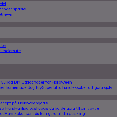
niel
pringer spaniel
triever
den
an malamute
 Gulliga DIY Utklädnader för Halloween
Superlätta hundleksaker att göra själv
Recept på Halloweengodis
6 Hundvänliga påskgodis du borde göra till din vovve
Pannkakor som du kan göra till din pälskling!