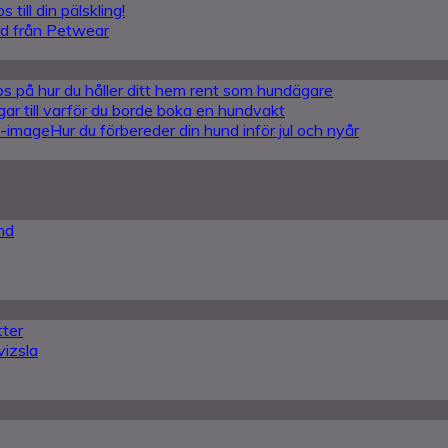
s till din pälskling!
rd från Petwear
ips på hur du håller ditt hem rent som hundägare
gar till varför du borde boka en hundvakt
Hur du förbereder din hund inför jul och nyår
nd
tter
vizsla