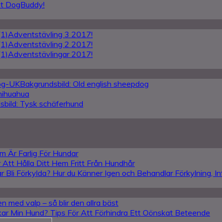
tat DogBuddy!
Adventstävling 3 2017!
Adventstävling 2 2017!
Adventstävlingar 2017!
Bakgrundsbild: Old english sheepdog
hihuahua
sbild: Tysk schäferhund
m Är Farlig För Hundar
r Att Hålla Ditt Hem Fritt Från Hundhår
 Bli Förkylda? Hur du Känner Igen och Behandlar Förkylning, I
en med valp – så blir den allra bäst
kar Min Hund? Tips För Att Förhindra Ett Oönskat Beteende