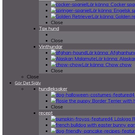
Lär känna: Cocker spa
Lär känna: Engelsk s
Lär känna: Golden re
Close
Tax hund
Close
Vinthundar
Lär känna: Afghanhun
Lär känna: Alask
Lär känna: Chow chow
Close
Close
Gör Det Själv
hundleksaker
4
Close
recept
4 Läskiga 