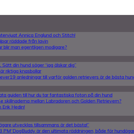
intervjuat Annica Englund och Stitch!
lpar räddade från lavin
Hur blir man egentligen modigare?
 Sätt din hund säger “jag älskar dig”
r riktiga knasbollar
19 anledningar till varför golden retrievers är de bästa hu
ta guiden till hur du tar fantastiska foton på din hund
se skillnaderna mellan Labradoren och Golden Retrievern?
 Erik Hedin!
ägare utvecklas tillsammans är det bästa!”
“DogBuddy är den ultimata räddningen, både för hundäga