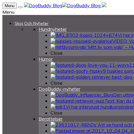
Menu
Menu
Skoj Och Nyheter
Hundnyheter
Vi har 
VIDEO: Va
“Mitt liv som valp” – 
Close
Humor
11
9 huskies som ä
Close
DogBuddy-nyheter
Den ultima
Test: Kan du 
Vi har intervjuat hundkonstnären
Close
Berattelser
“Att se hund och 