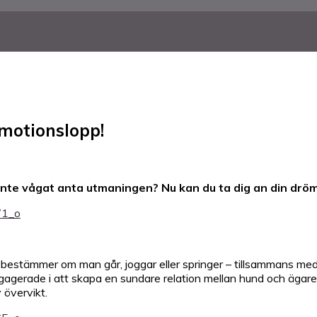
motionslopp!
 inte vågat anta utmaningen? Nu kan du ta dig an din dr
v bestämmer om man går, joggar eller springer – tillsammans me
ngagerade i att skapa en sundare relation mellan hund och ägare
 övervikt.