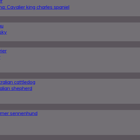
er
a: Cavalier king charles spaniel
nu
usky
rier
r
ralian cattledog
alian shepherd
erner sennenhund