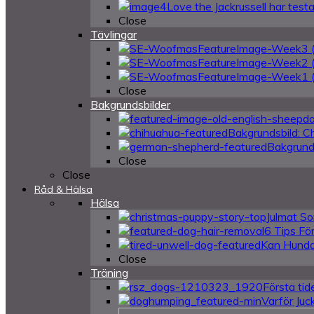
Love the Jackrussell har tes
Close
Tävlingar
Close
Bakgrundsbilder
Bakgrundsbild: C
Bakgrund
Close
Close
Råd & Hälsa
Hälsa
Julmat So
6 Tips Fö
Kan Hundar
Close
Träning
Första tid
Varför Juc