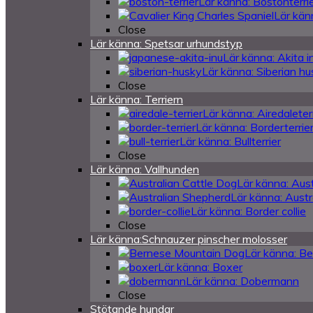
Lär känna: Bostonterri
Lär känn
Close
Lär känna: Spetsar urhundstyp
Lär känna: Akita i
Lär känna: Siberian h
Close
Lär känna: Terriern
Lär känna: Airedaleter
Lär känna: Borderterrie
Lär känna: Bullterrier
Close
Lär känna: Vallhunden
Lär känna: Aust
Lär känna: Austr
Lär känna: Border collie
Close
Lär känna:Schnauzer pinscher molosser
Lär känna: B
Lär känna: Boxer
Lär känna: Dobermann
Close
Stötande hundar