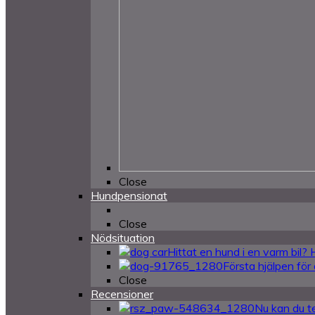
Close
Hundpensionat
Close
Nödsituation
Hittat en hund i en varm bil?
Första hjälpen för
Close
Recensioner
Nu kan du te