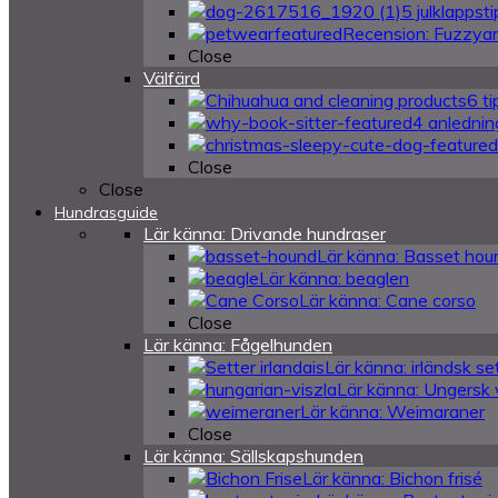
5 julklappstip
Recension: Fuzzya
Close
Välfärd
6 t
4 anlednin
Close
Close
Hundrasguide
Lär känna: Drivande hundraser
Lär känna: Basset hou
Lär känna: beaglen
Lär känna: Cane corso
Close
Lär känna: Fågelhunden
Lär känna: irländsk se
Lär känna: Ungersk 
Lär känna: Weimaraner
Close
Lär känna: Sällskapshunden
Lär känna: Bichon frisé