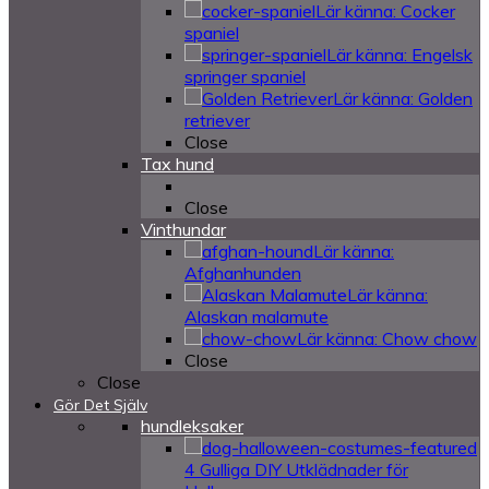
Lär känna: Cocker
spaniel
Lär känna: Engelsk
springer spaniel
Lär känna: Golden
retriever
Close
Tax hund
Close
Vinthundar
Lär känna:
Afghanhunden
Lär känna:
Alaskan malamute
Lär känna: Chow chow
Close
Close
Gör Det Själv
hundleksaker
4 Gulliga DIY Utklädnader för