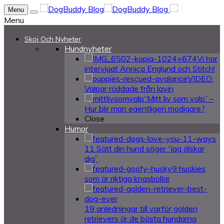
Menu
Menu
Skoj Och Nyheter
Hundnyheter
Vi har
intervjuat Annica Englund och Stitch!
VIDEO:
Valpar räddade från lavin
“Mitt liv som valp” –
Hur blir man egentligen modigare?
Close
Humor
11 Sätt din hund säger “jag älskar
dig”
9 huskies
som är riktiga knasbollar
19 anledningar till varför golden
retrievers är de bästa hundarna