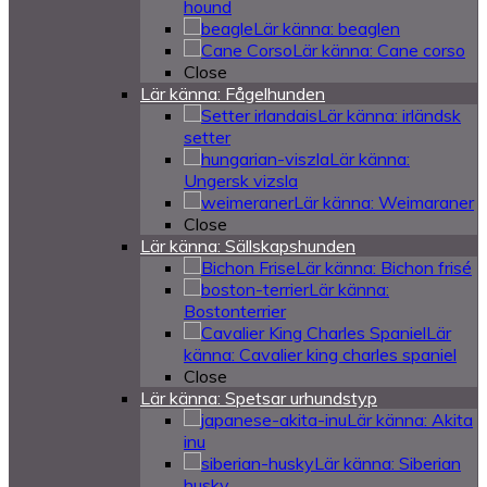
hound
Lär känna: beaglen
Lär känna: Cane corso
Close
Lär känna: Fågelhunden
Lär känna: irländsk
setter
Lär känna:
Ungersk vizsla
Lär känna: Weimaraner
Close
Lär känna: Sällskapshunden
Lär känna: Bichon frisé
Lär känna:
Bostonterrier
Lär
känna: Cavalier king charles spaniel
Close
Lär känna: Spetsar urhundstyp
Lär känna: Akita
inu
Lär känna: Siberian
husky