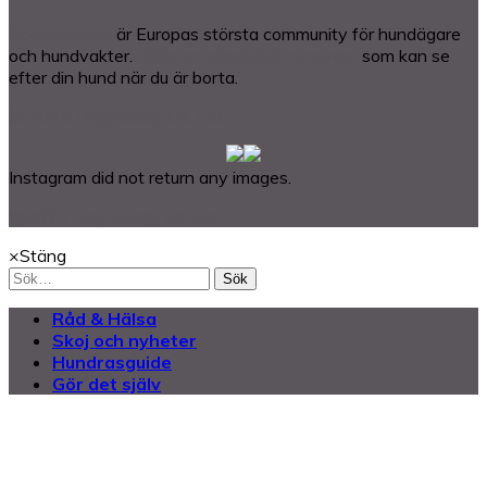
DogBuddy.se
är Europas största community för hundägare
och hundvakter.
Hitta en kärleksfull hundvakt
som kan se
efter din hund när du är borta.
© 2018 Dog Buddy UK Ltd.
Instagram did not return any images.
@2025 Dog Buddy UK Ltd.
×
Stäng
Sök
Råd & Hälsa
Skoj och nyheter
Hundrasguide
Gör det själv