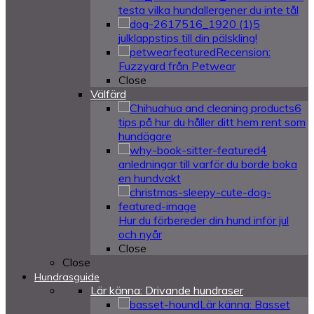
testa vilka hundallergener du inte tål
5
julklappstips till din pälskling!
Recension:
Fuzzyard från Petwear
Close
Välfärd
6
tips på hur du håller ditt hem rent som
hundägare
4
anledningar till varför du borde boka
en hundvakt
Hur du förbereder din hund inför jul
och nyår
Close
Close
Hundrasguide
Lär känna: Drivande hundraser
Lär känna: Basset