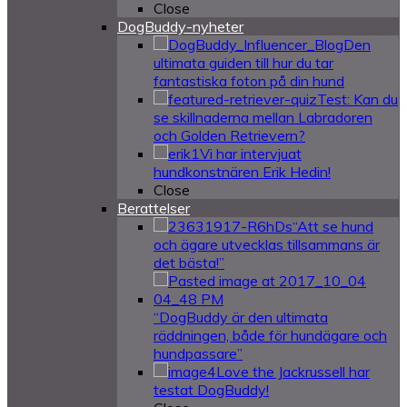
Close
DogBuddy-nyheter
Den
ultimata guiden till hur du tar
fantastiska foton på din hund
Test: Kan du
se skillnaderna mellan Labradoren
och Golden Retrievern?
Vi har intervjuat
hundkonstnären Erik Hedin!
Close
Berattelser
“Att se hund
och ägare utvecklas tillsammans är
det bästa!”
“DogBuddy är den ultimata
räddningen, både för hundägare och
hundpassare”
Love the Jackrussell har
testat DogBuddy!