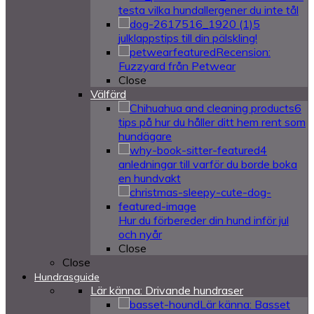
testa vilka hundallergener du inte tål
5
julklappstips till din pälskling!
Recension:
Fuzzyard från Petwear
Close
Välfärd
6
tips på hur du håller ditt hem rent som
hundägare
4
anledningar till varför du borde boka
en hundvakt
Hur du förbereder din hund inför jul
och nyår
Close
Close
Hundrasguide
Lär känna: Drivande hundraser
Lär känna: Basset