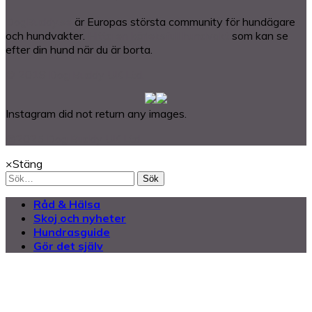
DogBuddy.se
är Europas största community för hundägare
och hundvakter.
Hitta en kärleksfull hundvakt
som kan se
efter din hund när du är borta.
© 2018 Dog Buddy UK Ltd.
Instagram did not return any images.
@2025 Dog Buddy UK Ltd.
×
Stäng
Sök
Råd & Hälsa
Skoj och nyheter
Hundrasguide
Gör det själv