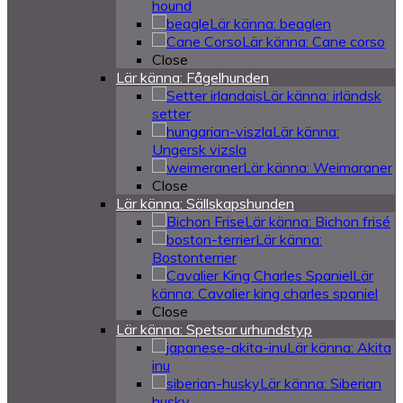
hound
Lär känna: beaglen
Lär känna: Cane corso
Close
Lär känna: Fågelhunden
Lär känna: irländsk
setter
Lär känna:
Ungersk vizsla
Lär känna: Weimaraner
Close
Lär känna: Sällskapshunden
Lär känna: Bichon frisé
Lär känna:
Bostonterrier
Lär
känna: Cavalier king charles spaniel
Close
Lär känna: Spetsar urhundstyp
Lär känna: Akita
inu
Lär känna: Siberian
husky