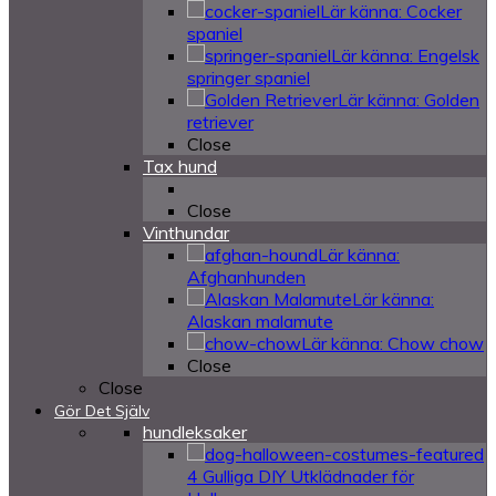
Lär känna: Cocker
spaniel
Lär känna: Engelsk
springer spaniel
Lär känna: Golden
retriever
Close
Tax hund
Close
Vinthundar
Lär känna:
Afghanhunden
Lär känna:
Alaskan malamute
Lär känna: Chow chow
Close
Close
Gör Det Själv
hundleksaker
4 Gulliga DIY Utklädnader för