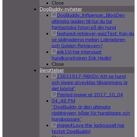
Close
DogBuddy-nyheter
Den
ultimata guiden till hur du tar
fantastiska foton på din hund
Test: Kan du
se skillnaderna mellan Labradoren
och Golden Retrievern?
Vi har intervjuat
hundkonstnären Erik Hedin!
Close
Berattelser
“Att se hund
och ägare utvecklas tillsammans är
det bästa!”
“DogBuddy är den ultimata
räddningen, både för hundägare och
hundpassare”
Love the Jackrussell har
testat DogBuddy!