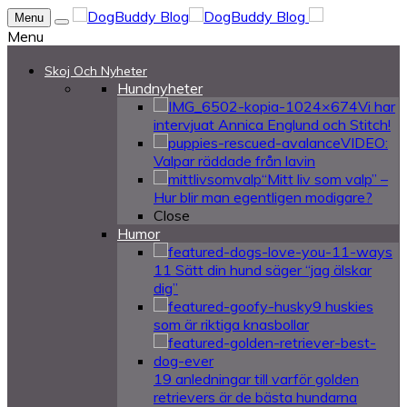
Menu
Menu
Skoj Och Nyheter
Hundnyheter
Vi har
intervjuat Annica Englund och Stitch!
VIDEO:
Valpar räddade från lavin
“Mitt liv som valp” –
Hur blir man egentligen modigare?
Close
Humor
11 Sätt din hund säger “jag älskar
dig”
9 huskies
som är riktiga knasbollar
19 anledningar till varför golden
retrievers är de bästa hundarna