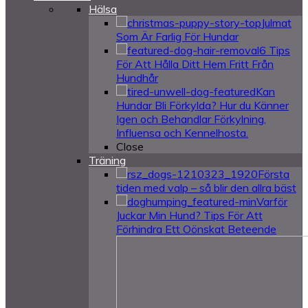
Hälsa
Julmat
Som Är Farlig För Hundar
6 Tips
För Att Hålla Ditt Hem Fritt Från
Hundhår
Kan
Hundar Bli Förkylda? Hur du Känner
Igen och Behandlar Förkylning,
Influensa och Kennelhosta.
Close
Träning
Första
tiden med valp – så blir den allra bäst
Varför
Juckar Min Hund? Tips För Att
Förhindra Ett Oönskat Beteende