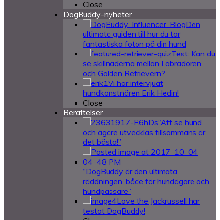
Close
DogBuddy-nyheter
Den
ultimata guiden till hur du tar
fantastiska foton på din hund
Test: Kan du
se skillnaderna mellan Labradoren
och Golden Retrievern?
Vi har intervjuat
hundkonstnären Erik Hedin!
Close
Berattelser
“Att se hund
och ägare utvecklas tillsammans är
det bästa!”
“DogBuddy är den ultimata
räddningen, både för hundägare och
hundpassare”
Love the Jackrussell har
testat DogBuddy!