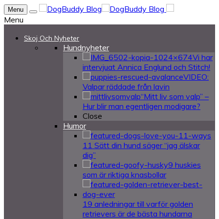
Menu
Menu
Skoj Och Nyheter
Hundnyheter
Vi har
intervjuat Annica Englund och Stitch!
VIDEO:
Valpar räddade från lavin
“Mitt liv som valp” –
Hur blir man egentligen modigare?
Close
Humor
11 Sätt din hund säger “jag älskar
dig”
9 huskies
som är riktiga knasbollar
19 anledningar till varför golden
retrievers är de bästa hundarna