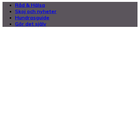
Råd & Hälsa
Skoj och nyheter
Hundrasguide
Gör det själv