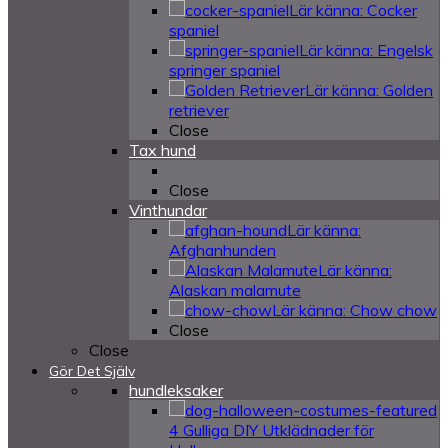
Lär känna: Cocker
spaniel
Lär känna: Engelsk
springer spaniel
Lär känna: Golden
retriever
Close
Tax hund
Close
Vinthundar
Lär känna:
Afghanhunden
Lär känna:
Alaskan malamute
Lär känna: Chow chow
Close
Close
Gör Det Själv
hundleksaker
4 Gulliga DIY Utklädnader för