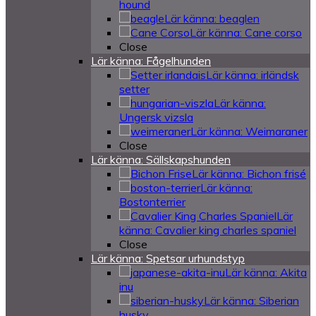
hound
Lär känna: beaglen
Lär känna: Cane corso
Close
Lär känna: Fågelhunden
Lär känna: irländsk
setter
Lär känna:
Ungersk vizsla
Lär känna: Weimaraner
Close
Lär känna: Sällskapshunden
Lär känna: Bichon frisé
Lär känna:
Bostonterrier
Lär
känna: Cavalier king charles spaniel
Close
Lär känna: Spetsar urhundstyp
Lär känna: Akita
inu
Lär känna: Siberian
husky