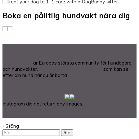
Boka en pålitlig hundvakt nära dig
Om DogBuddy
DogBuddy.se
är Europas största community för hundägare
och hundvakter.
Hitta en kärleksfull hundvakt
som kan se
efter din hund när du är borta.
© 2018 Dog Buddy UK Ltd.
Instagram did not return any images.
@2025 Dog Buddy UK Ltd.
×
Stäng
Sök