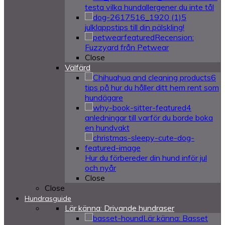
testa vilka hundallergener du inte tål
5
julklappstips till din pälskling!
Recension:
Fuzzyard från Petwear
Close
Välfärd
6
tips på hur du håller ditt hem rent som
hundägare
4
anledningar till varför du borde boka
en hundvakt
Hur du förbereder din hund inför jul
och nyår
Close
Close
Hundrasguide
Lär känna: Drivande hundraser
Lär känna: Basset