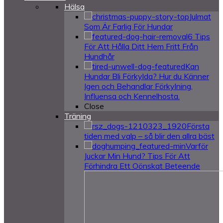
Hälsa
Julmat
Som Är Farlig För Hundar
6 Tips
För Att Hålla Ditt Hem Fritt Från
Hundhår
Kan
Hundar Bli Förkylda? Hur du Känner
Igen och Behandlar Förkylning,
Influensa och Kennelhosta.
Close
Träning
Första
tiden med valp – så blir den allra bäst
Varför
Juckar Min Hund? Tips För Att
Förhindra Ett Oönskat Beteende