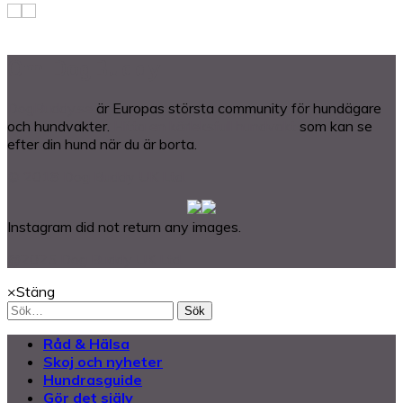
Om DogBuddy
DogBuddy.se
är Europas största community för hundägare
och hundvakter.
Hitta en kärleksfull hundvakt
som kan se
efter din hund när du är borta.
© 2018 Dog Buddy UK Ltd.
Instagram did not return any images.
@2025 Dog Buddy UK Ltd.
×
Stäng
Sök
Råd & Hälsa
Skoj och nyheter
Hundrasguide
Gör det själv