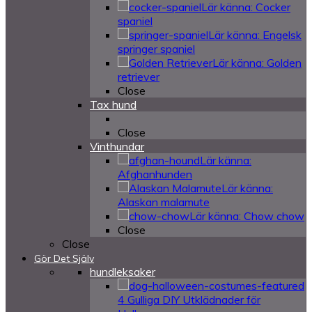
Lär känna: Cocker
spaniel
Lär känna: Engelsk
springer spaniel
Lär känna: Golden
retriever
Close
Tax hund
Close
Vinthundar
Lär känna:
Afghanhunden
Lär känna:
Alaskan malamute
Lär känna: Chow chow
Close
Close
Gör Det Själv
hundleksaker
4 Gulliga DIY Utklädnader för