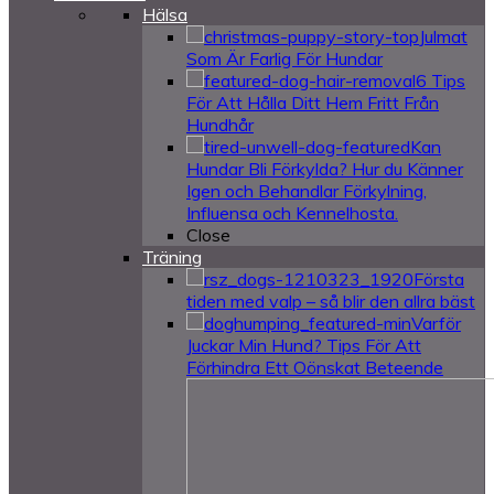
Hälsa
Julmat
Som Är Farlig För Hundar
6 Tips
För Att Hålla Ditt Hem Fritt Från
Hundhår
Kan
Hundar Bli Förkylda? Hur du Känner
Igen och Behandlar Förkylning,
Influensa och Kennelhosta.
Close
Träning
Första
tiden med valp – så blir den allra bäst
Varför
Juckar Min Hund? Tips För Att
Förhindra Ett Oönskat Beteende