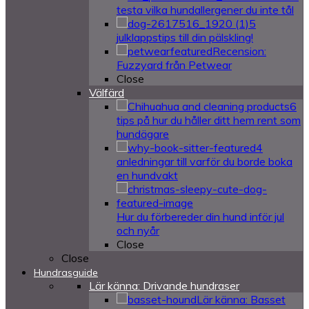
testa vilka hundallergener du inte tål
5
julklappstips till din pälskling!
Recension:
Fuzzyard från Petwear
Close
Välfärd
6
tips på hur du håller ditt hem rent som
hundägare
4
anledningar till varför du borde boka
en hundvakt
Hur du förbereder din hund inför jul
och nyår
Close
Close
Hundrasguide
Lär känna: Drivande hundraser
Lär känna: Basset