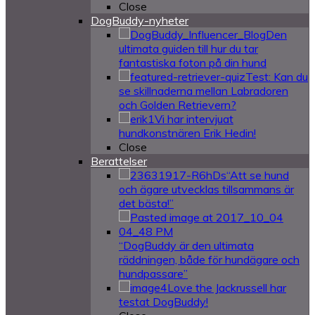
Close
DogBuddy-nyheter
Den
ultimata guiden till hur du tar
fantastiska foton på din hund
Test: Kan du
se skillnaderna mellan Labradoren
och Golden Retrievern?
Vi har intervjuat
hundkonstnären Erik Hedin!
Close
Berattelser
“Att se hund
och ägare utvecklas tillsammans är
det bästa!”
“DogBuddy är den ultimata
räddningen, både för hundägare och
hundpassare”
Love the Jackrussell har
testat DogBuddy!