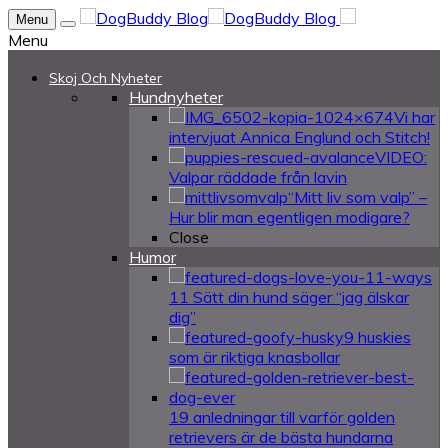
Menu
Menu
Skoj Och Nyheter
Hundnyheter
Vi har
intervjuat Annica Englund och Stitch!
VIDEO:
Valpar räddade från lavin
“Mitt liv som valp” –
Hur blir man egentligen modigare?
Close
Humor
11 Sätt din hund säger “jag älskar
dig”
9 huskies
som är riktiga knasbollar
19 anledningar till varför golden
retrievers är de bästa hundarna