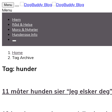
Menu
Menu
Hjem
Råd & Helse
Moro & Nyheter
Hunderase Info
Home
Tag Archive
Tag: hunder
11 måter hunden sier “Jeg elsker deg