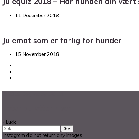
Julequiz 2018 – Har hunden din vært s
11 December 2018
Julemat som er farlig for hunder
15 November 2018
© 2018 Dog Buddy UK Ltd.
Leter du etter noe?
×
Lukk
Sök
Instagram did not return any images.