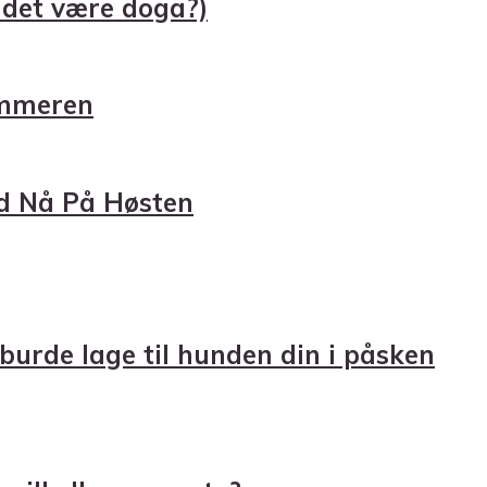
 det være doga?)
ommeren
nd Nå På Høsten
urde lage til hunden din i påsken