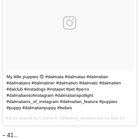
My little puppies 😍 #dalmata #dalmatas #dalmatian
#dalmatians #dalmatiner #dalmation #dalmatic #dalmatien
#dalclub #instadogs #instapet #pet #perro
#dalmatiansofinstagram #dalmatianspotlight
#dalmatians_of_instagram #dalmatian_feature #puppies
#puppy #dalmatianpuppy #bebes
A post shared by Lorena A. (@lorena_lanablanca) on
Sep 14, 2016 at 9:19am PDT
– 41…