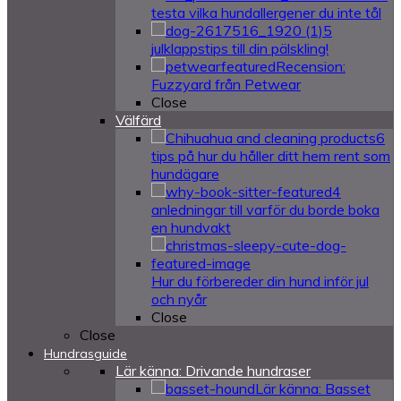
testa vilka hundallergener du inte tål
5
julklappstips till din pälskling!
Recension:
Fuzzyard från Petwear
Close
Välfärd
6
tips på hur du håller ditt hem rent som
hundägare
4
anledningar till varför du borde boka
en hundvakt
Hur du förbereder din hund inför jul
och nyår
Close
Close
Hundrasguide
Lär känna: Drivande hundraser
Lär känna: Basset