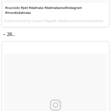
#cucciolo #pet #dalmata #dalmatiansofinstagram
#mondodalmata
A post shared by Cesare Filippelli (@allevamentomondodalmata) on
– 26…