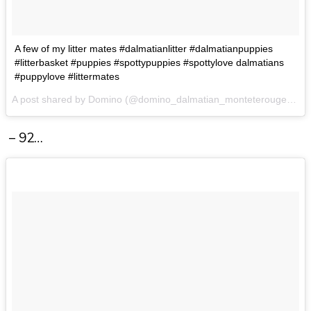
A few of my litter mates #dalmatianlitter #dalmatianpuppies
#litterbasket #puppies #spottypuppies #spottylove dalmatians
#puppylove #littermates
A post shared by Domino (@domino_dalmatian_monteterouge) on
– 92…