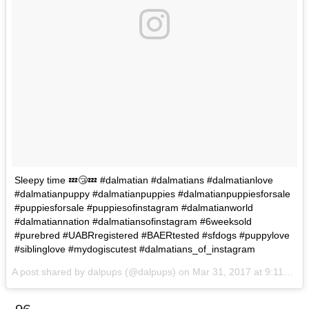
Sleepy time 💤😴💤 #dalmatian #dalmatians #dalmatianlove
#dalmatianpuppy #dalmatianpuppies #dalmatianpuppiesforsale
#puppiesforsale #puppiesofinstagram #dalmatianworld
#dalmatiannation #dalmatiansofinstagram #6weeksold
#purebred #UABRregistered #BAERtested #sfdogs #puppylove
#siblinglove #mydogiscutest #dalmatians_of_instagram
A post shared by dalpups (@dalpups) on
Mar 31, 2017 at 9:11pm PDT