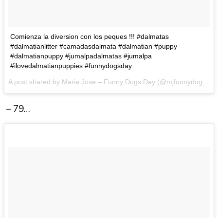
Comienza la diversion con los peques !!! #dalmatas
#dalmatianlitter #camadasdalmata #dalmatian #puppy
#dalmatianpuppy #jumalpadalmatas #jumalpa
#ilovedalmatianpuppies #funnydogsday
A post shared by Maria Jose – Funny Dogs Day (@mjfunnydogs) on
– 79…