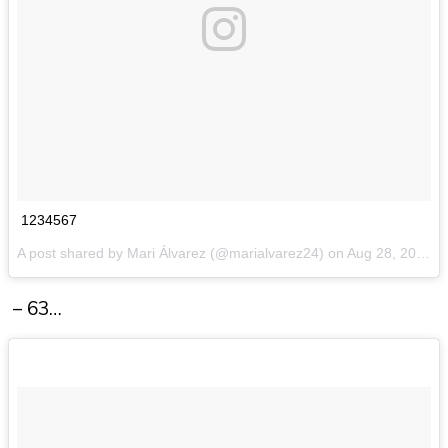
1234567
A post shared by Mari Álvarez (@marialvarez24) on
Aug 28, 2016 at 10:21am PDT
– 63…