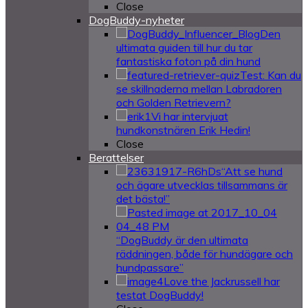
Close
DogBuddy-nyheter
Den
ultimata guiden till hur du tar
fantastiska foton på din hund
Test: Kan du
se skillnaderna mellan Labradoren
och Golden Retrievern?
Vi har intervjuat
hundkonstnären Erik Hedin!
Close
Berattelser
“Att se hund
och ägare utvecklas tillsammans är
det bästa!”
“DogBuddy är den ultimata
räddningen, både för hundägare och
hundpassare”
Love the Jackrussell har
testat DogBuddy!