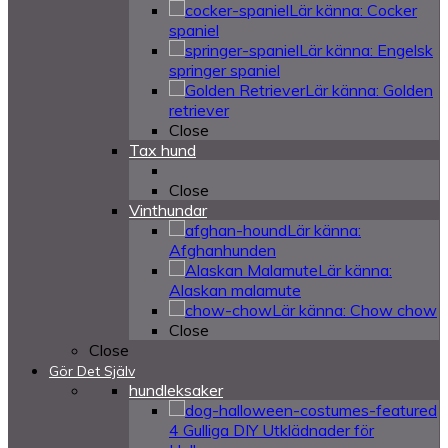
Lär känna: Cocker
spaniel
Lär känna: Engelsk
springer spaniel
Lär känna: Golden
retriever
Close
Tax hund
Close
Vinthundar
Lär känna:
Afghanhunden
Lär känna:
Alaskan malamute
Lär känna: Chow chow
Close
Close
Gör Det Själv
hundleksaker
4 Gulliga DIY Utklädnader för