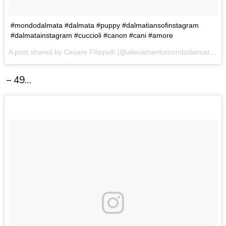
#mondodalmata #dalmata #puppy #dalmatiansofinstagram
#dalmatainstagram #cuccioli #canon #cani #amore
A post shared by Cesare Filippelli (@allevamentomondodalmata) on
– 49…