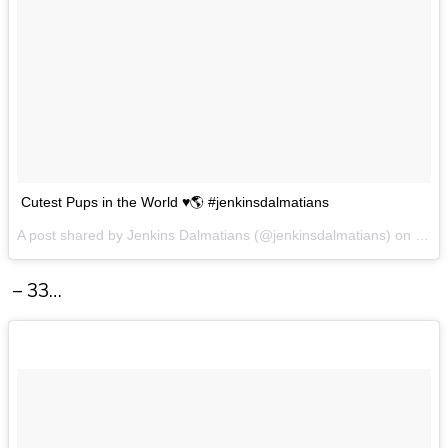
Cutest Pups in the World ♥🌎 #jenkinsdalmatians
A post shared by Jenkins Dalmatians (@jenkinsdalmatians) on
Oct 
– 33…