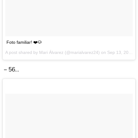
Foto familiar! ❤️🐶
A post shared by Mari Álvarez (@marialvarez24) on
Sep 13, 2016 at 10:18pm PDT
– 56…