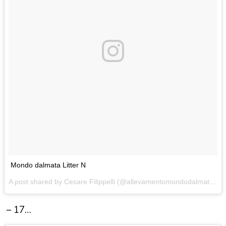
Mondo dalmata Litter N
A post shared by Cesare Filippelli (@allevamentomondodalmata) on
– 17…