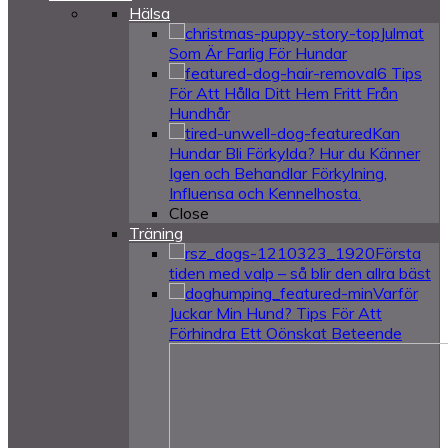
Hälsa
Julmat
Som Är Farlig För Hundar
6 Tips
För Att Hålla Ditt Hem Fritt Från
Hundhår
Kan
Hundar Bli Förkylda? Hur du Känner
Igen och Behandlar Förkylning,
Influensa och Kennelhosta.
Close
Träning
Första
tiden med valp – så blir den allra bäst
Varför
Juckar Min Hund? Tips För Att
Förhindra Ett Oönskat Beteende