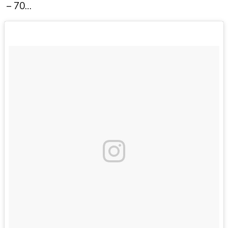
– 70…