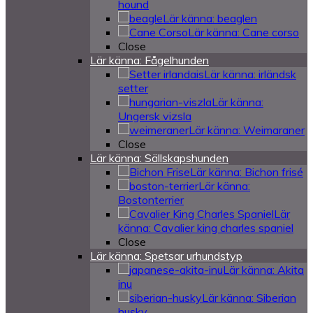
hound
Lär känna: beaglen
Lär känna: Cane corso
Close
Lär känna: Fågelhunden
Lär känna: irländsk
setter
Lär känna:
Ungersk vizsla
Lär känna: Weimaraner
Close
Lär känna: Sällskapshunden
Lär känna: Bichon frisé
Lär känna:
Bostonterrier
Lär
känna: Cavalier king charles spaniel
Close
Lär känna: Spetsar urhundstyp
Lär känna: Akita
inu
Lär känna: Siberian
husky