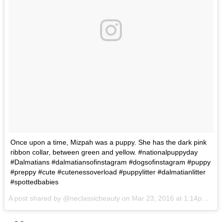
Once upon a time, Mizpah was a puppy. She has the dark pink
ribbon collar, between green and yellow. #nationalpuppyday
#Dalmatians #dalmatiansofinstagram #dogsofinstagram #puppy
#preppy #cute #cutenessoverload #puppylitter #dalmatianlitter
#spottedbabies
A post shared by @neclassicbeauty on
Mar 23, 2016 at 1:14pm PDT