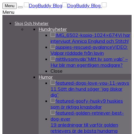
Menu
Menu
Skoj Och Nyheter
Hundnyheter
Vi har
intervjuat Annica Englund och Stitch!
VIDEO:
Valpar räddade från lavin
“Mitt liv som valp” –
Hur blir man egentligen modigare?
Close
Humor
11 Sätt din hund säger “jag älskar
dig”
9 huskies
som är riktiga knasbollar
19 anledningar till varför golden
retrievers är de bästa hundarna