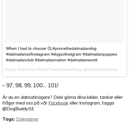
When I had to choose 🤔 #princethedalmatiandog
#dalmatiansofinstagram #dogsofinstgram #dalmatianpuppies
#dalmatianclub #dalmatiannation #dalmatianworld
A post shared by PrinceTheDalmatianDog (@princethedalmatiandog) on
– 97, 98, 99, 100… 101!
Är du en dalmatinägare? Dela gärna dina bilder, tankar eller
frågor med oss på vår
Facebook
eller Instagram, tagga
@DogBuddySE
Tags:
Dalmatiner