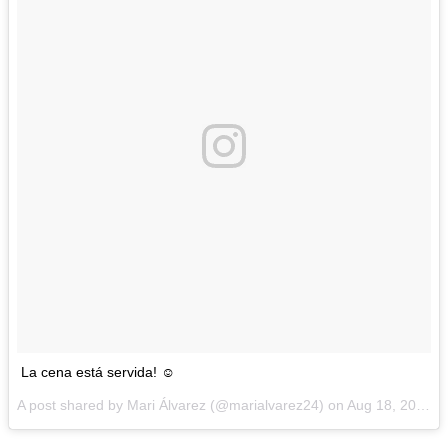
La cena está servida! ☺️
A post shared by Mari Álvarez (@marialvarez24) on
Aug 18, 2016 at 1:31pm PDT