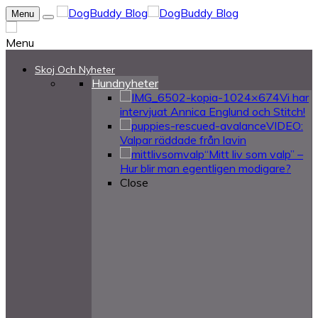
Menu
Menu
Skoj Och Nyheter
Hundnyheter
Vi har
intervjuat Annica Englund och Stitch!
VIDEO:
Valpar räddade från lavin
“Mitt liv som valp” –
Hur blir man egentligen modigare?
Close