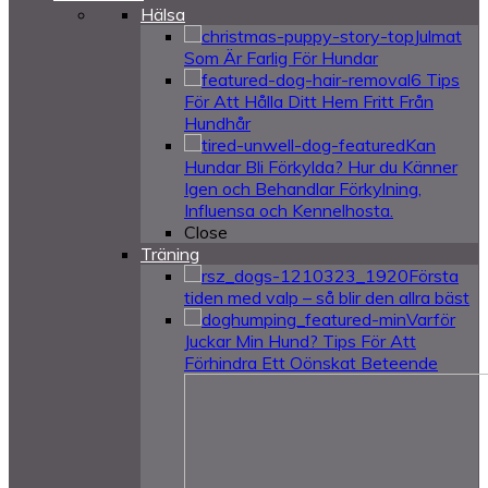
Hälsa
Julmat
Som Är Farlig För Hundar
6 Tips
För Att Hålla Ditt Hem Fritt Från
Hundhår
Kan
Hundar Bli Förkylda? Hur du Känner
Igen och Behandlar Förkylning,
Influensa och Kennelhosta.
Close
Träning
Första
tiden med valp – så blir den allra bäst
Varför
Juckar Min Hund? Tips För Att
Förhindra Ett Oönskat Beteende