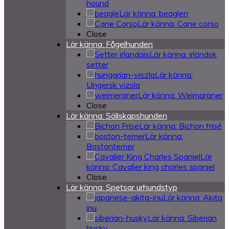
hound
Lär känna: beaglen
Lär känna: Cane corso
Close
Lär känna: Fågelhunden
Lär känna: irländsk
setter
Lär känna:
Ungersk vizsla
Lär känna: Weimaraner
Close
Lär känna: Sällskapshunden
Lär känna: Bichon frisé
Lär känna:
Bostonterrier
Lär
känna: Cavalier king charles spaniel
Close
Lär känna: Spetsar urhundstyp
Lär känna: Akita
inu
Lär känna: Siberian
husky