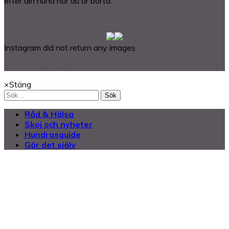
efter din hund när du är borta.
© 2018 Dog Buddy UK Ltd.
Instagram did not return any images.
@2025 Dog Buddy UK Ltd.
×
Stäng
Sök
Råd & Hälsa
Skoj och nyheter
Hundrasguide
Gör det själv