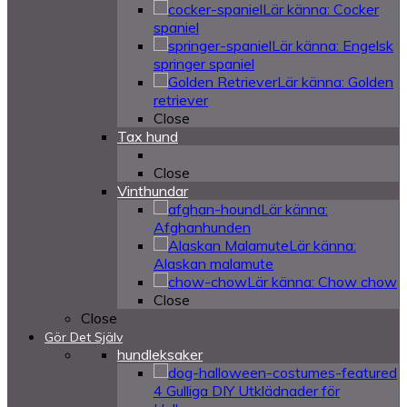
Lär känna: Cocker
spaniel
Lär känna: Engelsk
springer spaniel
Lär känna: Golden
retriever
Close
Tax hund
Close
Vinthundar
Lär känna:
Afghanhunden
Lär känna:
Alaskan malamute
Lär känna: Chow chow
Close
Close
Gör Det Själv
hundleksaker
4 Gulliga DIY Utklädnader för