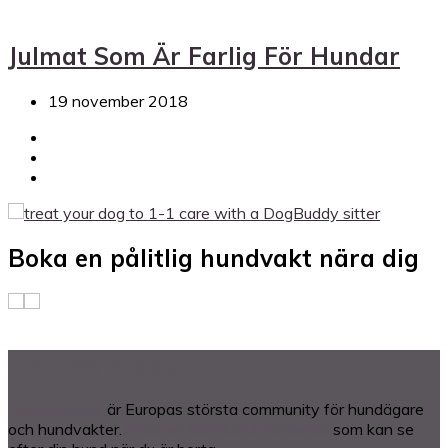
Julmat Som Är Farlig För Hundar
19 november 2018
Boka en pålitlig hundvakt nära dig
Om DogBuddy
DogBuddy.se
är Europas största community för hundägare
och hundvakter.
Hitta en kärleksfull hundvakt
som kan se