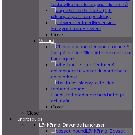
testa vilka hundallergener du inte tål
5
julklappstips till din pälskling!
Recension:
Fuzzyard från Petwear
Close
Välfärd
6
tips på hur du håller ditt hem rent som
hundägare
4
anledningar till varför du borde boka
en hundvakt
Hur du förbereder din hund inför jul
och nyår
Close
Close
Hundrasguide
Lär känna: Drivande hundraser
Lär känna: Basset