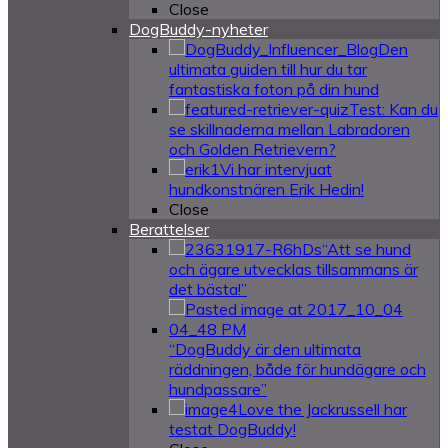
Close
DogBuddy-nyheter
Den
ultimata guiden till hur du tar
fantastiska foton på din hund
Test: Kan du
se skillnaderna mellan Labradoren
och Golden Retrievern?
Vi har intervjuat
hundkonstnären Erik Hedin!
Close
Berattelser
“Att se hund
och ägare utvecklas tillsammans är
det bästa!”
“DogBuddy är den ultimata
räddningen, både för hundägare och
hundpassare”
Love the Jackrussell har
testat DogBuddy!