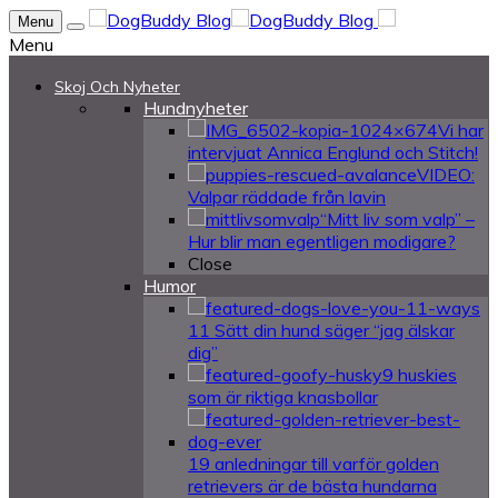
Menu
Menu
Skoj Och Nyheter
Hundnyheter
Vi har
intervjuat Annica Englund och Stitch!
VIDEO:
Valpar räddade från lavin
“Mitt liv som valp” –
Hur blir man egentligen modigare?
Close
Humor
11 Sätt din hund säger “jag älskar
dig”
9 huskies
som är riktiga knasbollar
19 anledningar till varför golden
retrievers är de bästa hundarna