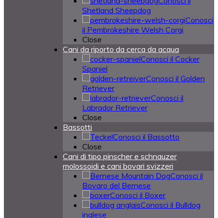
Conosci il
Shetland Sheepdog
Conosci
il Pembrokeshire Welsh Corgi
Close
Cani da riporto da cerca da acqua
Conosci il Cocker
Spaniel
Conosci il Golden
Retriever
Conosci il
Labrador Retriever
Close
Bassotti
Conosci il Bassotto
Close
Cani di tipo pinscher e schnauzer
molossoidi e cani bovari svizzeri
Conosci il
Bovaro del Bernese
Conosci il Boxer
Conosci il Bulldog
inglese