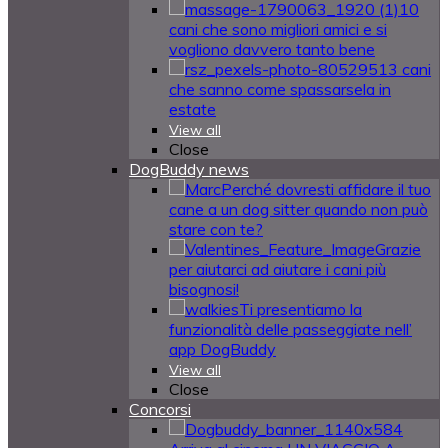
10
cani che sono migliori amici e si
vogliono davvero tanto bene
13 cani
che sanno come spassarsela in
estate
View all
Close
DogBuddy news
Perché dovresti affidare il tuo
cane a un dog sitter quando non può
stare con te?
Grazie
per aiutarci ad aiutare i cani più
bisognosi!
Ti presentiamo la
funzionalità delle passeggiate nell’
app DogBuddy
View all
Close
Concorsi