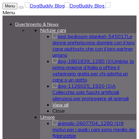
Menu
Menu
Divertimento & News
Notizie cani
Le
donne preferiscono dormire con il loro
cane piuttosto che con il loro partner
umano
Umbria, la
prima regione d’Italia a offrire il
veterinario gratis per chi adotta un
cane o un gatto
A
Collecchio solo fuochi artificiali
silenziosi per proteggere gli animali
View all
Close
Umore
9
motivi per i quali i cani sono meglio dei
fidanzati/e