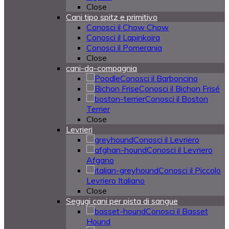
Close
Cani tipo spitz e primitivo
Conosci il Chow Chow
Conosci il Lapinkoira
Conosci il Pomerania
Close
cani-da-compagnia
Conosci il Barboncino
Conosci il Bichon Frisé
Conosci il Boston
Terrier
Close
Levrieri
Conosci il Levriero
Conosci il Levriero
Afgano
Conosci il Piccolo
Levriero Italiano
Close
Segugi cani per pista di sangue
Conosci il Basset
Hound