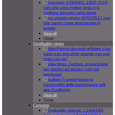
10
cani che sono migliori amici e si
vogliono davvero tanto bene
13 cani
che sanno come spassarsela in
estate
View all
Close
DogBuddy news
Perché dovresti affidare il tuo
cane a un dog sitter quando non può
stare con te?
Grazie
per aiutarci ad aiutare i cani più
bisognosi!
Ti presentiamo la
funzionalità delle passeggiate nell’
app DogBuddy
View all
Close
Concorsi