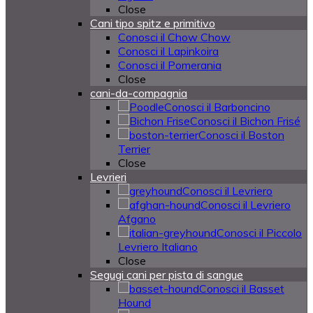
Close
Cani tipo spitz e primitivo
Conosci il Chow Chow
Conosci il Lapinkoira
Conosci il Pomerania
Close
cani-da-compagnia
Conosci il Barboncino
Conosci il Bichon Frisé
Conosci il Boston
Terrier
Close
Levrieri
Conosci il Levriero
Conosci il Levriero
Afgano
Conosci il Piccolo
Levriero Italiano
Close
Segugi cani per pista di sangue
Conosci il Basset
Hound