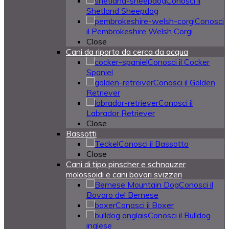
Conosci il
Shetland Sheepdog
Conosci
il Pembrokeshire Welsh Corgi
Close
Cani da riporto da cerca da acqua
Conosci il Cocker
Spaniel
Conosci il Golden
Retriever
Conosci il
Labrador Retriever
Close
Bassotti
Conosci il Bassotto
Close
Cani di tipo pinscher e schnauzer
molossoidi e cani bovari svizzeri
Conosci il
Bovaro del Bernese
Conosci il Boxer
Conosci il Bulldog
inglese