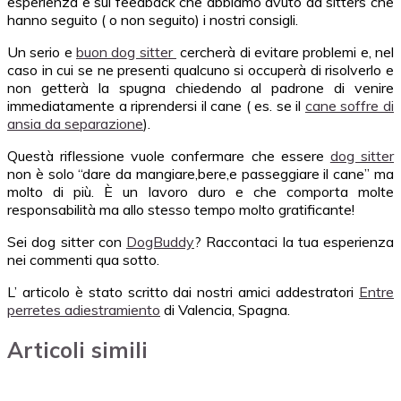
esperienza e sui feedback che abbiamo avuto da sitters che
hanno seguito ( o non seguito) i nostri consigli.
Un serio e
buon dog sitter
cercherà di evitare problemi e, nel
caso in cui se ne presenti qualcuno si occuperà di risolverlo e
non getterà la spugna chiedendo al padrone di venire
immediatamente a riprendersi il cane ( es. se il
cane soffre di
ansia da separazione
).
Questà riflessione vuole confermare che essere
dog sitter
non è solo “dare da mangiare,bere,e passeggiare il cane” ma
molto di più. È un lavoro duro e che comporta molte
responsabilità ma allo stesso tempo molto gratificante!
Sei dog sitter con
DogBuddy
? Raccontaci la tua esperienza
nei commenti qua sotto.
L’ articolo è stato scritto dai nostri amici addestratori
Entre
perretes adiestramiento
di Valencia, Spagna.
Articoli simili