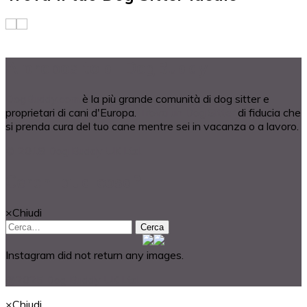
A proposito di DogBuddy
DogBuddy.com
è la più grande comunità di dog sitter e
proprietari di cani d'Europa.
Trova un Dog Sitter
di fiducia che
si prenda cura del tuo cane mentre sei in vacanza o a lavoro.
© 2018 Dog Buddy UK Ltd.
Cerchi qualcosa?
×
Chiudi
Cerca
Instagram did not return any images.
@2025 Dog Buddy UK Ltd.
×
Chiudi