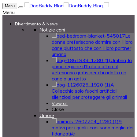
Menu
Menu
Divertimento & News
Notizie cani
Le
donne preferiscono dormire con il loro
cane piuttosto che con il loro partner
umano
Umbria, la
prima regione d’Italia a offrire il
veterinario gratis per chi adotta un
cane o un gatto
A
Collecchio solo fuochi artificiali
silenziosi per proteggere gli animali
View all
Close
Umore
9
motivi per i quali i cani sono meglio dei
fidanzati/e