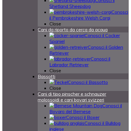
Conosci il
Shetland Sheepdog
Conosci
il Pembrokeshire Welsh Corgi
Close
Cani da riporto da cerca da acqua
Conosci il Cocker
Spaniel
Conosci il Golden
Retriever
Conosci il
Labrador Retriever
Close
Bassotti
Conosci il Bassotto
Close
Cani di tipo pinscher e schnauzer
molossoidi e cani bovari svizzeri
Conosci il
Bovaro del Bernese
Conosci il Boxer
Conosci il Bulldog
inglese