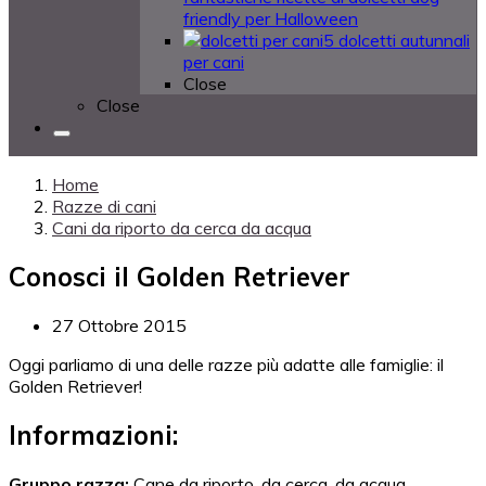
friendly per Halloween
5 dolcetti autunnali
per cani
Close
Close
Home
Razze di cani
Cani da riporto da cerca da acqua
Conosci il Golden Retriever
27 Ottobre 2015
Oggi parliamo di una delle razze più adatte alle famiglie: il
Golden Retriever!
Informazioni:
G
ruppo razza:
Cane da riporto, da cerca, da acqua