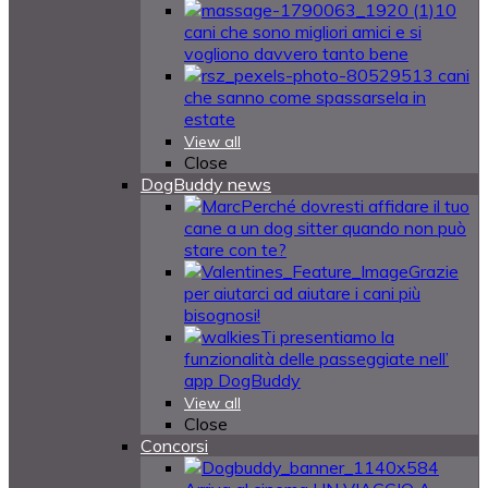
10
cani che sono migliori amici e si
vogliono davvero tanto bene
13 cani
che sanno come spassarsela in
estate
View all
Close
DogBuddy news
Perché dovresti affidare il tuo
cane a un dog sitter quando non può
stare con te?
Grazie
per aiutarci ad aiutare i cani più
bisognosi!
Ti presentiamo la
funzionalità delle passeggiate nell’
app DogBuddy
View all
Close
Concorsi