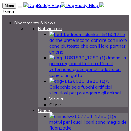
Menu
Menu
Divertimento & News
Notizie cani
Le
donne preferiscono dormire con il loro
cane piuttosto che con il loro partner
umano
Umbria, la
prima regione d’Italia a offrire il
veterinario gratis per chi adotta un
cane o un gatto
A
Collecchio solo fuochi artificiali
silenziosi per proteggere gli animali
View all
Close
Umore
9
motivi per i quali i cani sono meglio dei
fidanzati/e