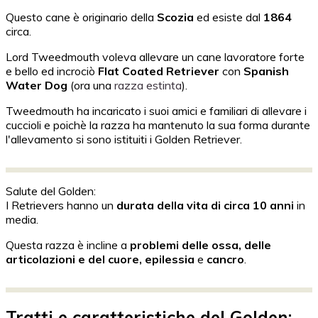
Questo cane è originario della
Scozia
ed esiste dal
1864
circa.
Lord Tweedmouth voleva allevare un cane lavoratore forte
e bello ed incrociò
Flat Coated Retriever
con
Spanish
Water Dog
(ora una
razza estinta
).
Tweedmouth ha incaricato i suoi amici e familiari di allevare i
cuccioli e poichè la razza ha mantenuto la sua forma durante
l'allevamento si sono istituiti i Golden Retriever.
Salute del Golden:
I Retrievers hanno un
durata della vita di circa 10 anni
in
media.
Questa razza è incline a
problemi delle ossa, delle
articolazioni e del cuore, epilessia
e
cancro
.
Tratti e caratteristiche del Golden: