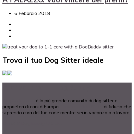
6 Febbraio 2019
Trova il tuo Dog Sitter ideale
A proposito di DogBuddy
DogBuddy.com
è la più grande comunità di dog sitter e
proprietari di cani d'Europa.
Trova un Dog Sitter
di fiducia che
si prenda cura del tuo cane mentre sei in vacanza o a lavoro.
© 2018 Dog Buddy UK Ltd.