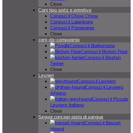
Close
Cani tipo spitz e primitivo
Conosci il Chow Chow
Conosci il Lapinkoira
Conosci il Pomerania
Close
cani-da-compagnia
Conosci il Barboncino
Conosci il Bichon Frisé
Conosci il Boston
Terrier
Close
Levrieri
Conosci il Levriero
Conosci il Levriero
Afgano
Conosci il Piccolo
Levriero Italiano
Close
Segugi cani per pista di sangue
Conosci il Basset
Hound