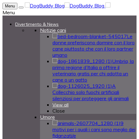
Menu
Menu
Divertimento & News
Notizie cani
Le
donne preferiscono dormire con il loro
cane piuttosto che con il loro partner
umano
Umbria, la
prima regione d’Italia a offrire il
veterinario gratis per chi adotta un
cane o un gatto
A
Collecchio solo fuochi artificiali
silenziosi per proteggere gli animali
View all
Close
Umore
9
motivi per i quali i cani sono meglio dei
fidanzati/e