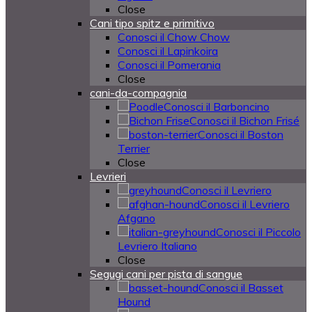
Close
Cani tipo spitz e primitivo
Conosci il Chow Chow
Conosci il Lapinkoira
Conosci il Pomerania
Close
cani-da-compagnia
Conosci il Barboncino
Conosci il Bichon Frisé
Conosci il Boston
Terrier
Close
Levrieri
Conosci il Levriero
Conosci il Levriero
Afgano
Conosci il Piccolo
Levriero Italiano
Close
Segugi cani per pista di sangue
Conosci il Basset
Hound