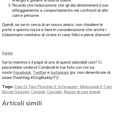
energia e godere di buona salute.
Ricorda che l’educazione che gli dai determinerà il suo
atteggiamento e comportamento nei confronti di altri
cani e persone.
Quindi, se sei in cerca di un nuovo amico, non chiudere le
porte a questa razza e tieni in considerazione che anche i
Dobermann meritano di vivere in case felici e piene d’amore!
Fonte
Sei la mamma o il papà di uno di questi adorabili cani? Ci
piacerebbe vedervi! Condividi le tue foto con noi sui
nostri
Facebook
,
Twitter
e
Instagram
(ps. non dimenticare di
usare l’hashtag #DogBuddyIT)!
Tags:
Cani Di Tipo Pinscher E Schnauzer- Molossoidi E Cani
Bovari Svizzeri
,
Consigli
,
Cucciolo
,
Razze di cani grandi
Articoli simili