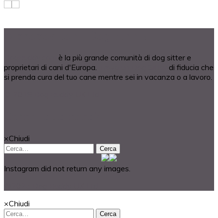
A proposito di DogBuddy
DogBuddy.com
è la più grande comunità di dog sitter e
proprietari di cani d'Europa.
Trova un Dog Sitter
di fiducia che
si prenda cura del tuo cane mentre sei in vacanza o a lavoro.
© 2018 Dog Buddy UK Ltd.
Cerchi qualcosa?
×
Chiudi
Cerca
Instagram did not return any images.
@2025 Dog Buddy UK Ltd.
×
Chiudi
Cerca