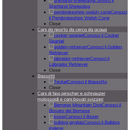
Conosci il
Shetland Sheepdog
Conosci
il Pembrokeshire Welsh Corgi
Close
Cani da riporto da cerca da acqua
Conosci il Cocker
Spaniel
Conosci il Golden
Retriever
Conosci il
Labrador Retriever
Close
Bassotti
Conosci il Bassotto
Close
Cani di tipo pinscher e schnauzer
molossoidi e cani bovari svizzeri
Conosci il
Bovaro del Bernese
Conosci il Boxer
Conosci il Bulldog
inglese