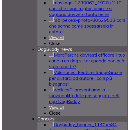
10
cani che sono migliori amici e si
vogliono davvero tanto bene
13 cani
che sanno come spassarsela in
estate
View all
Close
DogBuddy news
Perché dovresti affidare il tuo
cane a un dog sitter quando non può
stare con te?
Grazie
per aiutarci ad aiutare i cani più
bisognosi!
Ti presentiamo la
funzionalità delle passeggiate nell’
app DogBuddy
View all
Close
Concorsi