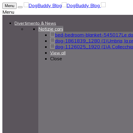
Menu
Menu
Divertimento & News
Notizie cani
Le do
Umbria, la pr
A Collecchio 
View all
Close