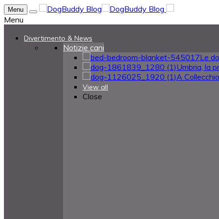
Menu
Menu
Divertimento & News
Notizie cani
Le do
Umbria, la pr
A Collecchio 
View all
Close