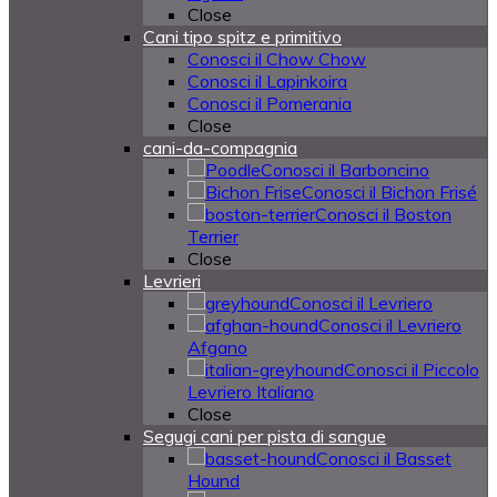
Close
Cani tipo spitz e primitivo
Conosci il Chow Chow
Conosci il Lapinkoira
Conosci il Pomerania
Close
cani-da-compagnia
Conosci il Barboncino
Conosci il Bichon Frisé
Conosci il Boston
Terrier
Close
Levrieri
Conosci il Levriero
Conosci il Levriero
Afgano
Conosci il Piccolo
Levriero Italiano
Close
Segugi cani per pista di sangue
Conosci il Basset
Hound