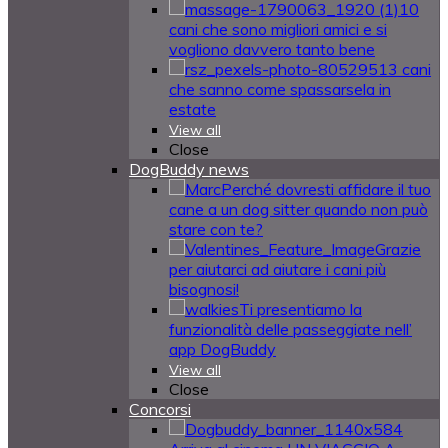
10
cani che sono migliori amici e si
vogliono davvero tanto bene
13 cani
che sanno come spassarsela in
estate
View all
Close
DogBuddy news
Perché dovresti affidare il tuo
cane a un dog sitter quando non può
stare con te?
Grazie
per aiutarci ad aiutare i cani più
bisognosi!
Ti presentiamo la
funzionalità delle passeggiate nell’
app DogBuddy
View all
Close
Concorsi