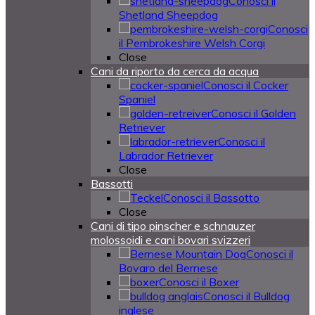
Conosci il
Shetland Sheepdog
Conosci
il Pembrokeshire Welsh Corgi
Close
Cani da riporto da cerca da acqua
Conosci il Cocker
Spaniel
Conosci il Golden
Retriever
Conosci il
Labrador Retriever
Close
Bassotti
Conosci il Bassotto
Close
Cani di tipo pinscher e schnauzer
molossoidi e cani bovari svizzeri
Conosci il
Bovaro del Bernese
Conosci il Boxer
Conosci il Bulldog
inglese