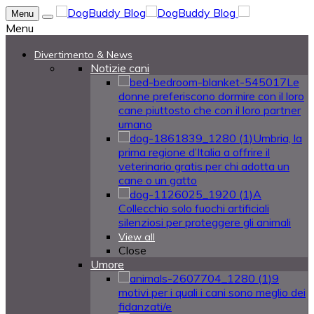
Menu
Menu
Divertimento & News
Notizie cani
Le
donne preferiscono dormire con il loro
cane piuttosto che con il loro partner
umano
Umbria, la
prima regione d’Italia a offrire il
veterinario gratis per chi adotta un
cane o un gatto
A
Collecchio solo fuochi artificiali
silenziosi per proteggere gli animali
View all
Close
Umore
9
motivi per i quali i cani sono meglio dei
fidanzati/e