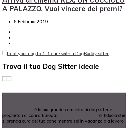
A PALAZZO. Vuoi vincere dei premi?
6 Febbraio 2019
Trova il tuo Dog Sitter ideale
A proposito di DogBuddy
DogBuddy.com
è la più grande comunità di dog sitter e
proprietari di cani d'Europa.
Trova un Dog Sitter
di fiducia che
si prenda cura del tuo cane mentre sei in vacanza o a lavoro.