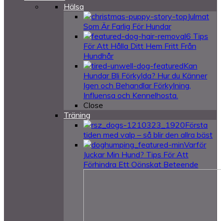
Hälsa
Julmat
Som Är Farlig För Hundar
6 Tips
För Att Hålla Ditt Hem Fritt Från
Hundhår
Kan
Hundar Bli Förkylda? Hur du Känner
Igen och Behandlar Förkylning,
Influensa och Kennelhosta.
Close
Träning
Första
tiden med valp – så blir den allra bäst
Varför
Juckar Min Hund? Tips För Att
Förhindra Ett Oönskat Beteende