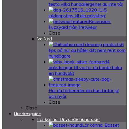
testa vilka hundallergener du inte tål
5
julklappstips till din pälskling!
Recension:
Fuzzyard från Petwear
Close
Välfärd
6
tips på hur du håller ditt hem rent som
hundägare
4
anledningar till varför du borde boka
en hundvakt
Hur du förbereder din hund inför jul
och nyår
Close
Close
Hundrasguide
Lär känna: Drivande hundraser
Lär känna: Basset