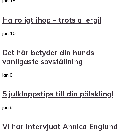
jan
15
Ha roligt ihop – trots allergi!
jan
10
Det här betyder din hunds
vanligaste sovställning
jan
8
5 julklappstips till din pälskling!
jan
8
Vi har intervjuat Annica Englund