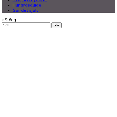
Hundrasguide
Gör det själv
×
Stäng
Sök