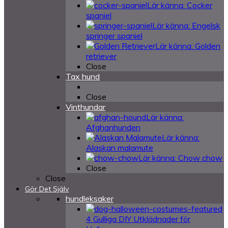
Lär känna: Cocker
spaniel
Lär känna: Engelsk
springer spaniel
Lär känna: Golden
retriever
Close
Tax hund
Close
Vinthundar
Lär känna:
Afghanhunden
Lär känna:
Alaskan malamute
Lär känna: Chow chow
Close
Close
Gör Det Själv
hundleksaker
4 Gulliga DIY Utklädnader för