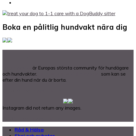
Boka en pålitlig hundvakt nära dig
Om DogBuddy
DogBuddy.se
är Europas största community för hundägare
och hundvakter.
Hitta en kärleksfull hundvakt
som kan se
efter din hund när du är borta.
© 2018 Dog Buddy UK Ltd.
Instagram did not return any images.
@2025 Dog Buddy UK Ltd.
Råd & Hälsa
Skoj och nyheter