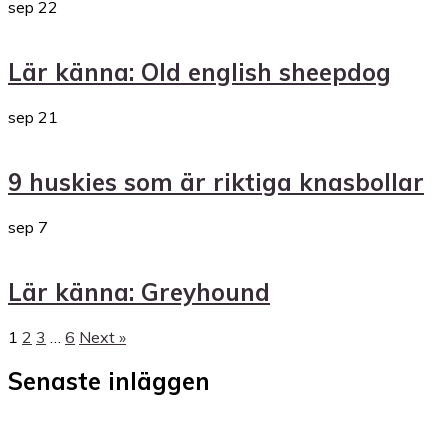
sep
22
Lär känna: Old english sheepdog
sep
21
9 huskies som är riktiga knasbollar
sep
7
Lär känna: Greyhound
1
2
3
…
6
Next »
Senaste inläggen