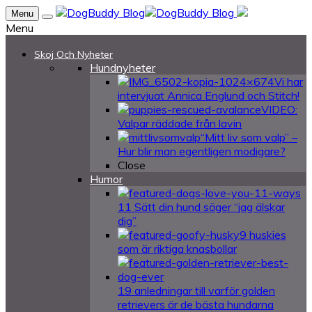
Menu
Menu
Skoj Och Nyheter
Hundnyheter
Vi har
intervjuat Annica Englund och Stitch!
VIDEO:
Valpar räddade från lavin
“Mitt liv som valp” –
Hur blir man egentligen modigare?
Close
Humor
11 Sätt din hund säger “jag älskar
dig”
9 huskies
som är riktiga knasbollar
19 anledningar till varför golden
retrievers är de bästa hundarna