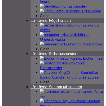
hound
Lär känna: beaglen
Lär känna: Cane corso
Close
Lär känna: Fågelhunden
Lär känna: irländsk
setter
Lär känna:
Ungersk vizsla
Lär känna: Weimaraner
Close
Lär känna: Sällskapshunden
Lär känna: Bichon frisé
Lär känna:
Bostonterrier
Lär
känna: Cavalier king charles spaniel
Close
Lär känna: Spetsar urhundstyp
Lär känna: Akita
inu
Lär känna: Siberian
husky