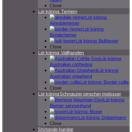
Close
Lär känna: Terriern
Lär känna:
Airedaleterrier
Lär känna:
Borderterrier
Lär känna: Bullterrier
Close
Lär känna: Vallhunden
Lär känna:
Australian cattledog
Lär känna:
Australian shepherd
Lär känna: Border collie
Close
Lär känna:Schnauzer pinscher molosser
Lär känna:
Berner sennenhund
Lär känna: Boxer
Lär känna: Dobermann
Close
Stötande hundar