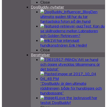
Close
DogBuddy-nyheter
Den
ultimata guiden till hur du tar
fantastiska foton på din hund
Test: Kan du
se skillnaderna mellan Labradoren
och Golden Retrievern?
Vi har intervjuat
hundkonstnären Erik Hedin!
Close
Berattelser
“Att se hund
och ägare utvecklas tillsammans är
det bästa!”
“DogBuddy är den ultimata
räddningen, både för hundägare och
hundpassare”
Love the Jackrussell har
testat DogBuddy!