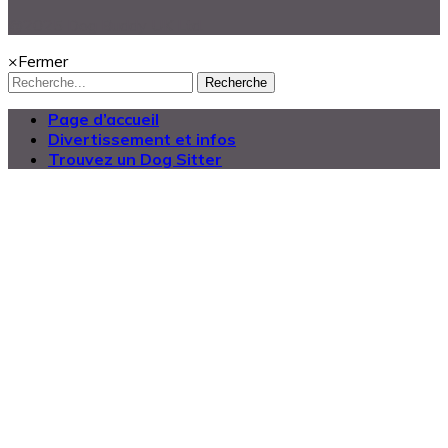
@2025 Dog Buddy UK Ltd.
×
Fermer
Recherche
Page d’accueil
Divertissement et infos
Trouvez un Dog Sitter