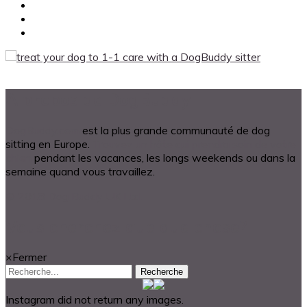
A propos de DogBuddy
DogBuddy.com
est la plus grande communauté de dog
sitting en Europe.
Trouvez un hôte qui prendra soin de votre
chien
pendant les vacances, les longs weekends ou dans la
semaine quand vous travaillez.
© 2018 Dog Buddy UK Ltd.
Vous cherchez quelque chose?
×
Fermer
Recherche
Instagram did not return any images.