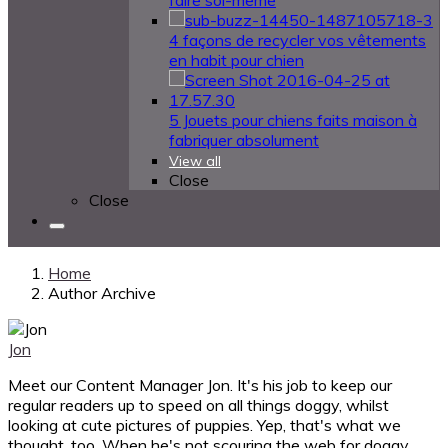
faire soi-même
4 façons de recycler vos vêtements
en habit pour chien
5 Jouets pour chiens faits maison à
fabriquer absolument
View all
Close
Close
Home
Author Archive
Jon
Meet our Content Manager Jon. It's his job to keep our
regular readers up to speed on all things doggy, whilst
looking at cute pictures of puppies. Yep, that's what we
thought, too. When he's not scouring the web for doggy