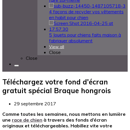
faire soi-même
4 façons de recycler vos vêtements
en habit pour chien
5 Jouets pour chiens faits maison à
fabriquer absolument
View all
Close
Close
Téléchargez votre fond d'écran
gratuit spécial Braque hongrois
29 septembre 2017
Comme toutes les semaines, nous mettons en lumière
une
race de chien
à travers des fonds d’écran
originaux et téléchargeables. Habillez vite votre