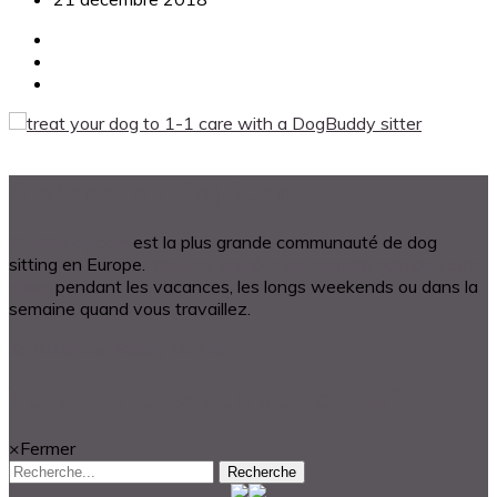
A propos de DogBuddy
DogBuddy.com
est la plus grande communauté de dog
sitting en Europe.
Trouvez un hôte qui prendra soin de votre
chien
pendant les vacances, les longs weekends ou dans la
semaine quand vous travaillez.
© 2018 Dog Buddy UK Ltd.
Vous cherchez quelque chose?
×
Fermer
Recherche