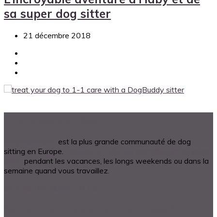
sa super dog sitter
21 décembre 2018
A propos de DogBuddy
DogBuddy.com
est la plus grande communauté de dog
sitting en Europe.
Trouvez un hôte qui prendra soin de votre
chien
pendant les vacances, les longs weekends ou dans la
semaine quand vous travaillez.
© 2018 Dog Buddy UK Ltd.
Vous cherchez quelque chose?