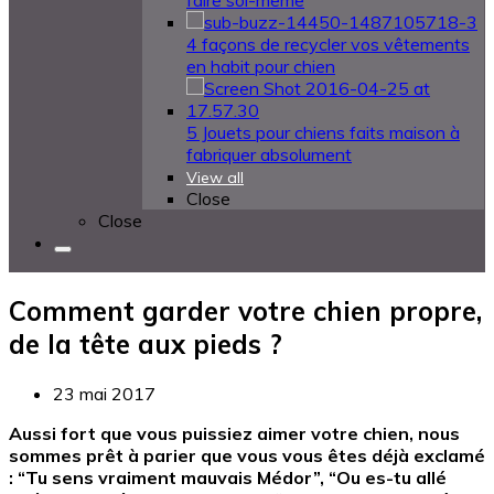
faire soi-même
4 façons de recycler vos vêtements
en habit pour chien
5 Jouets pour chiens faits maison à
fabriquer absolument
View all
Close
Close
Comment garder votre chien propre,
de la tête aux pieds ?
23 mai 2017
Aussi fort que vous puissiez aimer votre chien, nous
sommes prêt à parier que vous vous êtes déjà exclamé
: “Tu sens vraiment mauvais Médor”, “Ou es-tu allé