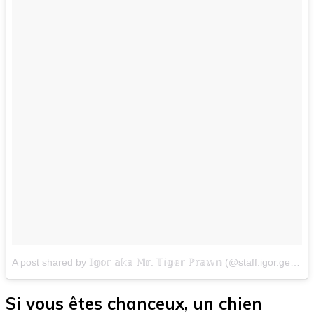
A post shared by 𝕀𝕘𝕠𝕣 𝕒𝕜𝕒 𝕄𝕣. 𝕋𝕚𝕘𝕖𝕣 ℙ𝕣𝕒𝕨𝕟 (@staff.igor.geous)
Si vous êtes chanceux, un chien