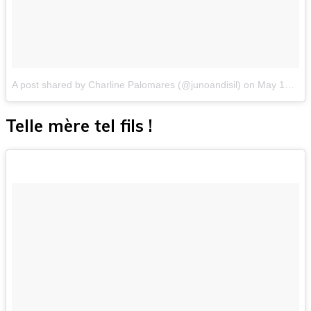
A post shared by Charline Palomares (@junoandisil)
on
May 13, 2018 at 7:55am PDT
Telle mère tel fils !