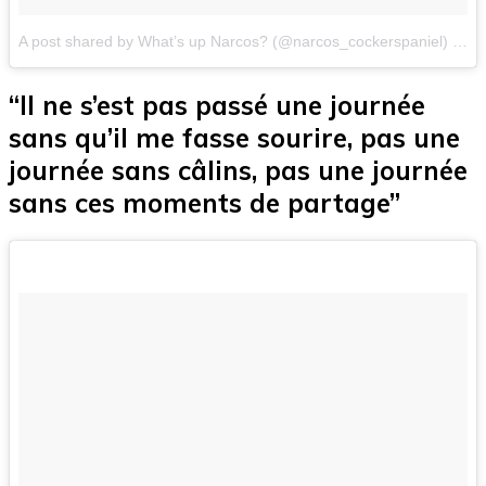
A post shared by What’s up Narcos? (@narcos_cockerspaniel)
on
M
“Il ne s’est pas passé une journée
sans qu’il me fasse sourire, pas une
journée sans câlins, pas une journée
sans ces moments de partage”