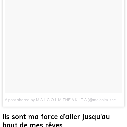
A post shared by M A L C O L M THE A K I T A (@malcolm_the_akita)
Ils sont ma force d’aller jusqu’au
bout de mes rêves