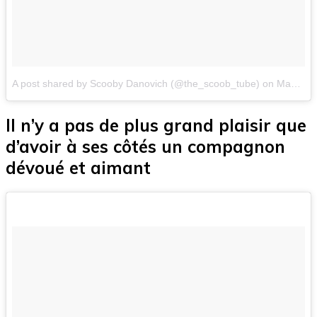
A post shared by Scooby Danovich (@the_scoob_tube)
on
May 13, 2018 at 8:25am PDT
Il n’y a pas de plus grand plaisir que
d’avoir à ses côtés un compagnon
dévoué et aimant