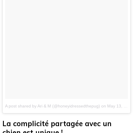
A post shared by Ari & M (@honeyidressedthepug)
on
May 13, 2018 at 12:16pm PDT
La complicité partagée avec un
chien est unique !