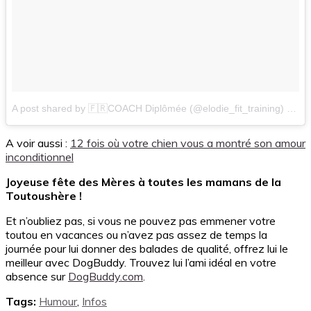
A post shared by 🇫🇷COACH Diplômée (@elodie_fit_training)
on
Ap
A voir aussi :
12 fois où votre chien vous a montré son amour
inconditionnel
Joyeuse fête des Mères à toutes les mamans de la
Toutoushère !
Et n’oubliez pas, si vous ne pouvez pas emmener votre
toutou en vacances ou n’avez pas assez de temps la
journée pour lui donner des balades de qualité, offrez lui le
meilleur avec DogBuddy. Trouvez lui l’ami idéal en votre
absence sur
DogBuddy.com
.
Tags:
Humour
,
Infos