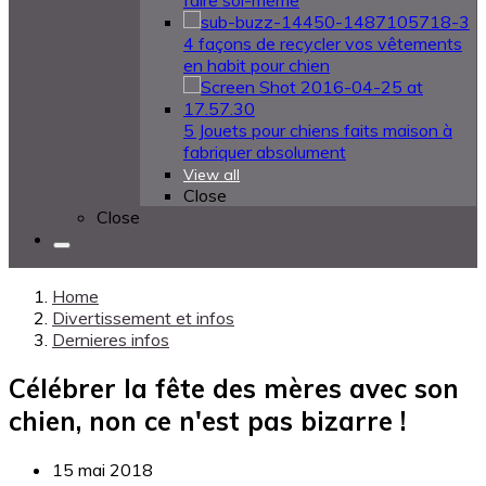
faire soi-même
4 façons de recycler vos vêtements
en habit pour chien
5 Jouets pour chiens faits maison à
fabriquer absolument
View all
Close
Close
Home
Divertissement et infos
Dernieres infos
Célébrer la fête des mères avec son
chien, non ce n'est pas bizarre !
15 mai 2018