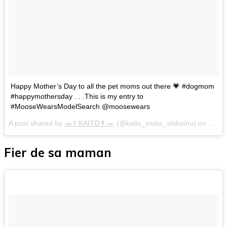
Happy Mother’s Day to all the pet moms out there 💗 #dogmom
#happymothersday . . .This is my entry to
#MooseWearsModelSearch @moosewears
A post shared by
ᨏ↟ KAITO↟ᨏ
(@kaito_swiss_shibainu) on
May 1
Fier de sa maman