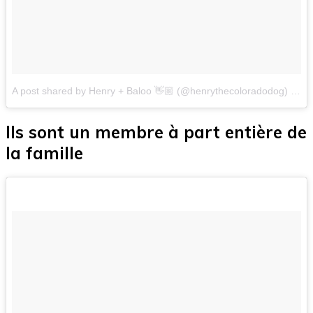
A post shared by Henry + Baloo 👋🏼 (@henrythecoloradodog)
on
N
Ils sont un membre à part entière de
la famille