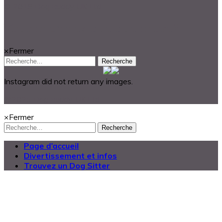
© 2018 Dog Buddy UK Ltd.
Vous cherchez quelque chose?
×
Fermer
Recherche
Instagram did not return any images.
@2025 Dog Buddy UK Ltd.
×
Fermer
Recherche
Page d’accueil
Divertissement et infos
Trouvez un Dog Sitter