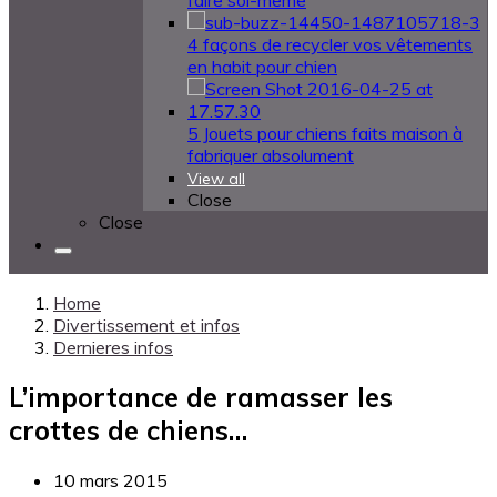
faire soi-même
4 façons de recycler vos vêtements
en habit pour chien
5 Jouets pour chiens faits maison à
fabriquer absolument
View all
Close
Close
Home
Divertissement et infos
Dernieres infos
L’importance de ramasser les
crottes de chiens…
10 mars 2015