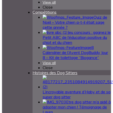
View all
Close
Compétitions
Quiz de
Noël – Votre chien a-t-il était sage
cette année ?
Jeu concours : gagnez le
Petit ABC de l’éducation positive du
chiot et du chien
Calendrier de l’Avent DogBuddy Jour
8 – Kit de toilettage “Biogance”
View all
Close
Histoires des Dog Sitters
L’incroyable aventure d’Haby et de sa
super dog sitter
Etre dog sitter m’a aidé à
adopter mon chien ! Témoignage de
Laura