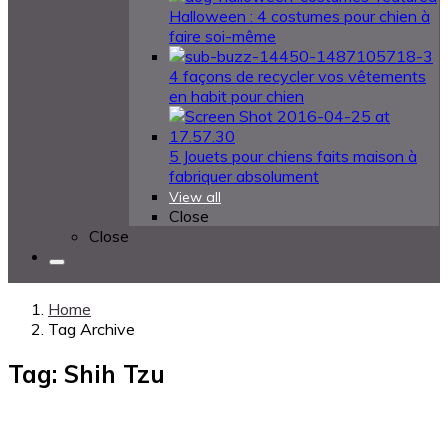
Halloween : 4 costumes pour chien à
faire soi-même
4 façons de recycler vos vêtements
en habit pour chien
5 Jouets pour chiens faits maison à
fabriquer absolument
View all
Close
Close
Home
Tag Archive
Tag: Shih Tzu