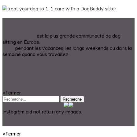
A propos de DogBuddy
DogBuddy.com
est la plus grande communauté de dog
sitting en Europe.
Trouvez un hôte qui prendra soin de votre
chien
pendant les vacances, les longs weekends ou dans la
semaine quand vous travaillez.
© 2018 Dog Buddy UK Ltd.
Vous cherchez quelque chose?
×
Fermer
Recherche
Instagram did not return any images.
@2025 Dog Buddy UK Ltd.
×
Fermer