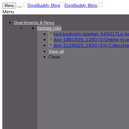
Menu
Menu
Divertimento & News
Notizie cani
Le do
Umbria, la pr
A Collecchio 
View all
Close