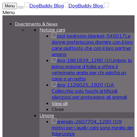
Menu
Menu
Divertimento & News
Notizie cani
Le
donne preferiscono dormire con il loro
cane piuttosto che con il loro partner
umano
Umbria, la
prima regione d’Italia a offrire il
veterinario gratis per chi adotta un
cane o un gatto
A
Collecchio solo fuochi artificiali
silenziosi per proteggere gli animali
View all
Close
Umore
9
motivi per i quali i cani sono meglio dei
fidanzati/e