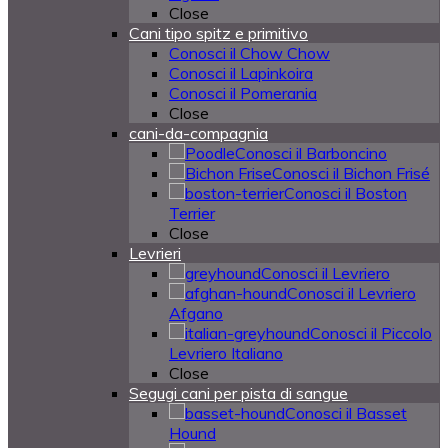
Close
Cani tipo spitz e primitivo
Conosci il Chow Chow
Conosci il Lapinkoira
Conosci il Pomerania
Close
cani-da-compagnia
Conosci il Barboncino
Conosci il Bichon Frisé
Conosci il Boston
Terrier
Close
Levrieri
Conosci il Levriero
Conosci il Levriero
Afgano
Conosci il Piccolo
Levriero Italiano
Close
Segugi cani per pista di sangue
Conosci il Basset
Hound