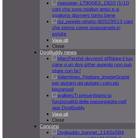
10
cani che sono migliori amici e si
vogliono davvero tanto bene
13 cani
che sanno come spassarsela in
estate
View all
Close
DogBuddy news
Perché dovresti affidare il tuo
cane a un dog sitter quando non può
stare con te?
Grazie
per aiutarci ad aiutare i cani più
bisognosi!
Ti presentiamo la
funzionalità delle passeggiate nell’
app DogBuddy
View all
Close
Concorsi