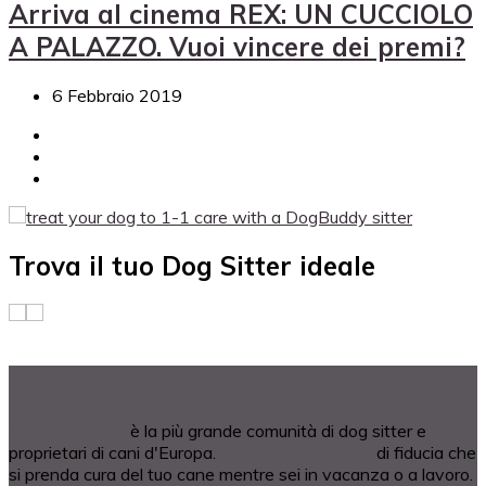
Arriva al cinema REX: UN CUCCIOLO
A PALAZZO. Vuoi vincere dei premi?
6 Febbraio 2019
Trova il tuo Dog Sitter ideale
A proposito di DogBuddy
DogBuddy.com
è la più grande comunità di dog sitter e
proprietari di cani d'Europa.
Trova un Dog Sitter
di fiducia che
si prenda cura del tuo cane mentre sei in vacanza o a lavoro.