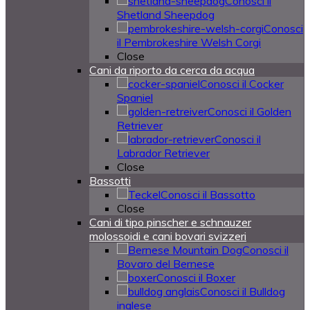
Conosci il
Shetland Sheepdog
Conosci
il Pembrokeshire Welsh Corgi
Close
Cani da riporto da cerca da acqua
Conosci il Cocker
Spaniel
Conosci il Golden
Retriever
Conosci il
Labrador Retriever
Close
Bassotti
Conosci il Bassotto
Close
Cani di tipo pinscher e schnauzer
molossoidi e cani bovari svizzeri
Conosci il
Bovaro del Bernese
Conosci il Boxer
Conosci il Bulldog
inglese