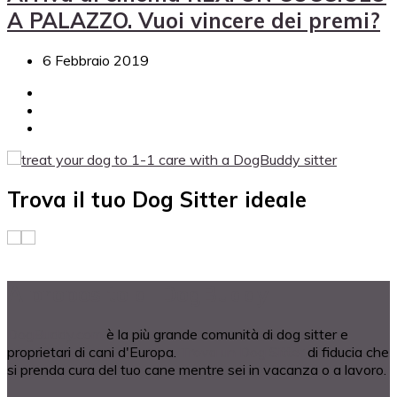
A PALAZZO. Vuoi vincere dei premi?
6 Febbraio 2019
Trova il tuo Dog Sitter ideale
A proposito di DogBuddy
DogBuddy.com
è la più grande comunità di dog sitter e
proprietari di cani d'Europa.
Trova un Dog Sitter
di fiducia che
si prenda cura del tuo cane mentre sei in vacanza o a lavoro.