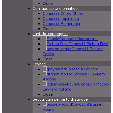
Close
Cani tipo spitz e primitivo
Conosci il Chow Chow
Conosci il Lapinkoira
Conosci il Pomerania
Close
cani-da-compagnia
Conosci il Barboncino
Conosci il Bichon Frisé
Conosci il Boston
Terrier
Close
Levrieri
Conosci il Levriero
Conosci il Levriero
Afgano
Conosci il Piccolo
Levriero Italiano
Close
Segugi cani per pista di sangue
Conosci il Basset
Hound