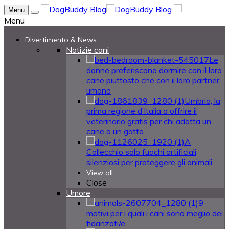
Menu
Menu
Divertimento & News
Notizie cani
Le
donne preferiscono dormire con il loro
cane piuttosto che con il loro partner
umano
Umbria, la
prima regione d’Italia a offrire il
veterinario gratis per chi adotta un
cane o un gatto
A
Collecchio solo fuochi artificiali
silenziosi per proteggere gli animali
View all
Close
Umore
9
motivi per i quali i cani sono meglio dei
fidanzati/e