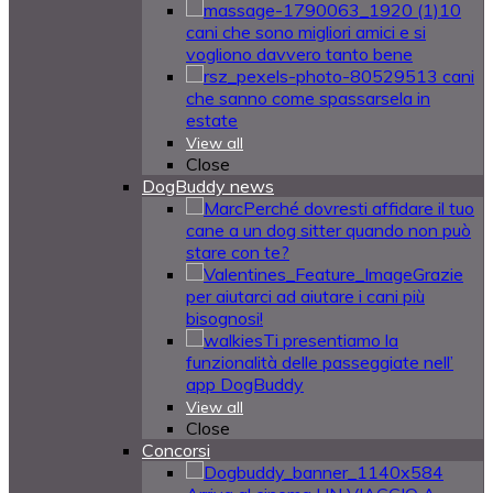
10
cani che sono migliori amici e si
vogliono davvero tanto bene
13 cani
che sanno come spassarsela in
estate
View all
Close
DogBuddy news
Perché dovresti affidare il tuo
cane a un dog sitter quando non può
stare con te?
Grazie
per aiutarci ad aiutare i cani più
bisognosi!
Ti presentiamo la
funzionalità delle passeggiate nell’
app DogBuddy
View all
Close
Concorsi