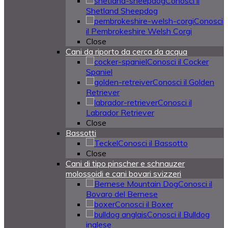
Conosci il
Shetland Sheepdog
Conosci
il Pembrokeshire Welsh Corgi
Close
Cani da riporto da cerca da acqua
Conosci il Cocker
Spaniel
Conosci il Golden
Retriever
Conosci il
Labrador Retriever
Close
Bassotti
Conosci il Bassotto
Close
Cani di tipo pinscher e schnauzer
molossoidi e cani bovari svizzeri
Conosci il
Bovaro del Bernese
Conosci il Boxer
Conosci il Bulldog
inglese