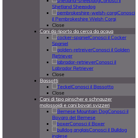
Conosci il
Shetland Sheepdog
Conosci
il Pembrokeshire Welsh Corgi
Close
Cani da riporto da cerca da acqua
Conosci il Cocker
Spaniel
Conosci il Golden
Retriever
Conosci il
Labrador Retriever
Close
Bassotti
Conosci il Bassotto
Close
Cani di tipo pinscher e schnauzer
molossoidi e cani bovari svizzeri
Conosci il
Bovaro del Bernese
Conosci il Boxer
Conosci il Bulldog
inglese