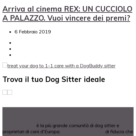
Arriva al cinema REX: UN CUCCIOLO
A PALAZZO. Vuoi vincere dei premi?
6 Febbraio 2019
Trova il tuo Dog Sitter ideale
A proposito di DogBuddy
DogBuddy.com
è la più grande comunità di dog sitter e
proprietari di cani d'Europa.
Trova un Dog Sitter
di fiducia che