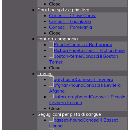
Close
Cani tipo spitz e primitivo
Conosci il Chow Chow
Conosci il Lapinkoira
Conosci il Pomerania
Close
cani-da-compagnia
Conosci il Barboncino
Conosci il Bichon Frisé
Conosci il Boston
Terrier
Close
Levrieri
Conosci il Levriero
Conosci il Levriero
Afgano
Conosci il Piccolo
Levriero Italiano
Close
Segugi cani per pista di sangue
Conosci il Basset
Hound