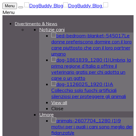
Menu
Menu
Divertimento & News
Notizie cani
Le
donne preferiscono dormire con il loro
cane piuttosto che con il loro partner
umano
Umbria, la
prima regione d’Italia a offrire il
veterinario gratis per chi adotta un
cane o un gatto
A
Collecchio solo fuochi artificiali
silenziosi per proteggere gli animali
View all
Close
Umore
9
motivi per i quali i cani sono meglio dei
fidanzati/e