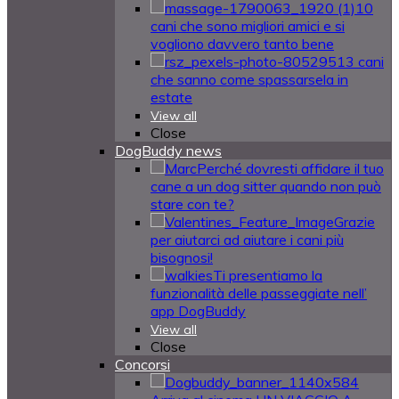
10
cani che sono migliori amici e si
vogliono davvero tanto bene
13 cani
che sanno come spassarsela in
estate
View all
Close
DogBuddy news
Perché dovresti affidare il tuo
cane a un dog sitter quando non può
stare con te?
Grazie
per aiutarci ad aiutare i cani più
bisognosi!
Ti presentiamo la
funzionalità delle passeggiate nell’
app DogBuddy
View all
Close
Concorsi