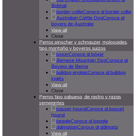
Bobtail
Conoce al border collie
Conoce al
boyero de Australia
View all
Close
Perros pinscher y schnauzer, molosoides,
tipo montaña y boyeros suizos
Conoce al bóxer
Conoce al
Boyero de Berna
Conoce al bulldog
inglés
View all
Close
Perros tipo sabueso, de rastro y razas
semejantes
Conoce al basset
hound
Conoce al beagle
Conoce al dálmata
View all