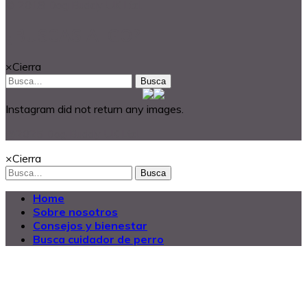
© 2018 Dog Buddy UK Ltd.
¿BUSCAS ALGO?
×
Cierra
Busca
Instagram did not return any images.
@2025 Dog Buddy UK Ltd.
×
Cierra
Busca
Home
Sobre nosotros
Consejos y bienestar
Busca cuidador de perro