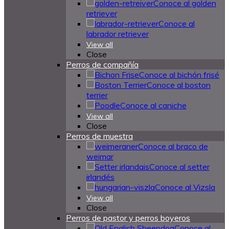
Conoce al golden
retriever
Conoce al
labrador retriever
View all
Close
Perros de compañía
Conoce al bichón frisé
Conoce al boston
terrier
Conoce al caniche
View all
Close
Perros de muestra
Conoce al braco de
weimar
Conoce al setter
irlandés
Conoce al Vizsla
View all
Close
Perros de pastor y perros boyeros
Conoce al