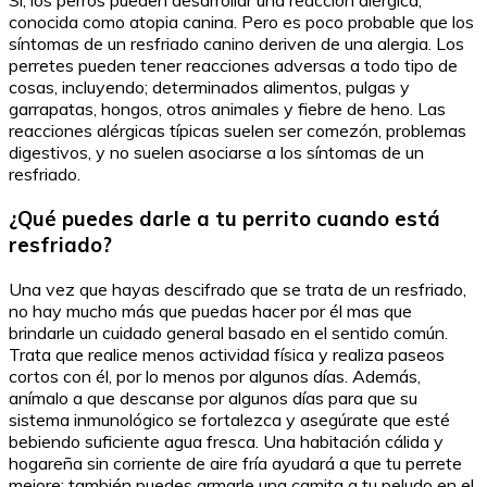
Si, los perros pueden desarrollar una reacción alérgica,
conocida como atopia canina. Pero es poco probable que los
síntomas de un resfriado canino deriven de una alergia. Los
perretes pueden tener reacciones adversas a todo tipo de
cosas, incluyendo; determinados alimentos, pulgas y
garrapatas, hongos, otros animales y fiebre de heno. Las
reacciones alérgicas típicas suelen ser comezón, problemas
digestivos, y no suelen asociarse a los síntomas de un
resfriado.
¿Qué puedes darle a tu perrito cuando está
resfriado?
Una vez que hayas descifrado que se trata de un resfriado,
no hay mucho más que puedas hacer por él mas que
brindarle un cuidado general basado en el sentido común.
Trata que realice menos actividad física y realiza paseos
cortos con él, por lo menos por algunos días. Además,
anímalo a que descanse por algunos días para que su
sistema inmunológico se fortalezca y asegúrate que esté
bebiendo suficiente agua fresca. Una habitación cálida y
hogareña sin corriente de aire fría ayudará a que tu perrete
mejore; también puedes armarle una camita a tu peludo en el