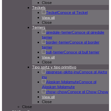
Close
Teckels
Conoce al Teckel
View all
Close
Terriers
Conoce al airedale
terrier
Conoce al border
terrier
Conoce al bull terrier
View all
Close
Tipo spitz y tipo primitivo
Conoce al Akita
inu
Conoce al
Alaskan Malamute
Conoce al Chow Chow
View all
Close
Close