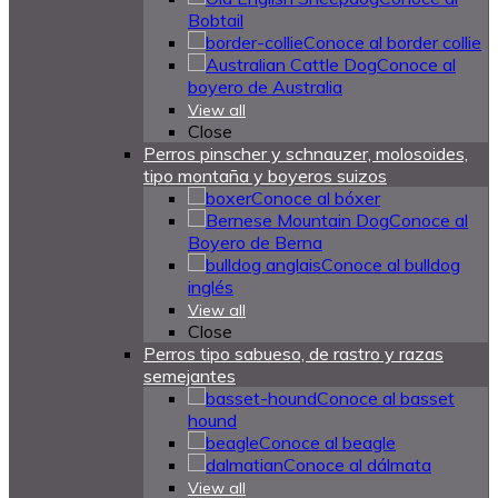
Bobtail
Conoce al border collie
Conoce al
boyero de Australia
View all
Close
Perros pinscher y schnauzer, molosoides,
tipo montaña y boyeros suizos
Conoce al bóxer
Conoce al
Boyero de Berna
Conoce al bulldog
inglés
View all
Close
Perros tipo sabueso, de rastro y razas
semejantes
Conoce al basset
hound
Conoce al beagle
Conoce al dálmata
View all