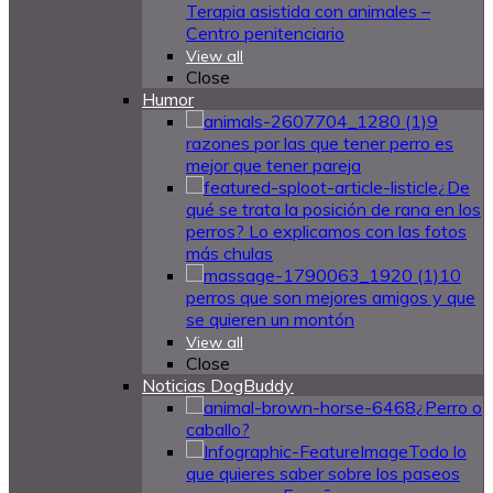
Terapia asistida con animales –
Centro penitenciario
View all
Close
Humor
9
razones por las que tener perro es
mejor que tener pareja
¿De
qué se trata la posición de rana en los
perros? Lo explicamos con las fotos
más chulas
10
perros que son mejores amigos y que
se quieren un montón
View all
Close
Noticias DogBuddy
¿Perro o
caballo?
Todo lo
que quieres saber sobre los paseos