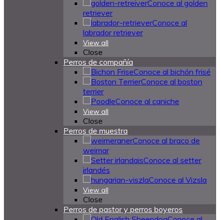
Conoce al golden
retriever
Conoce al
labrador retriever
View all
Close
Perros de compañía
Conoce al bichón frisé
Conoce al boston
terrier
Conoce al caniche
View all
Close
Perros de muestra
Conoce al braco de
weimar
Conoce al setter
irlandés
Conoce al Vizsla
View all
Close
Perros de pastor y perros boyeros
Conoce al