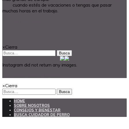
para
cuando estés de vacaciones o tengas que pasar
muchas horas en el trabajo.
© 2018 Dog Buddy UK Ltd.
¿BUSCAS ALGO?
×
Cierra
Busca
Instagram did not return any images.
@2025 Dog Buddy UK Ltd.
×
Cierra
Busca
HOME
SOBRE NOSOTROS
CONSEJOS Y BIENESTAR
BUSCA CUIDADOR DE PERRO