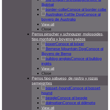
Bobtail
Conoce al border collie
Conoce al
boyero de Australia
View all
Close
Perros pinscher y schnauzer, molosoides,
tipo montaña y boyeros suizos
Conoce al bóxer
Conoce al
Boyero de Berna
Conoce al bulldog
inglés
View all
Close
Perros tipo sabueso, de rastro y razas
semejantes
Conoce al basset
hound
Conoce al beagle
Conoce al dálmata
View all