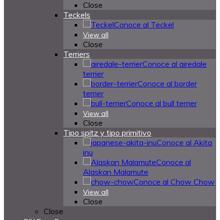
Close
Teckels
Conoce al Teckel
View all
Close
Terriers
Conoce al airedale
terrier
Conoce al border
terrier
Conoce al bull terrier
View all
Close
Tipo spitz y tipo primitivo
Conoce al Akita
inu
Conoce al
Alaskan Malamute
Conoce al Chow Chow
View all
Close
Close