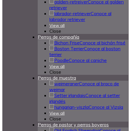
Conoce al golden
retriever
Conoce al
labrador retriever
View all
Close
Perros de compañía
Conoce al bichón frisé
Conoce al boston
terrier
Conoce al caniche
View all
Close
Perros de muestra
Conoce al braco de
weimar
Conoce al setter
irlandés
Conoce al Vizsla
View all
Close
Perros de pastor y perros boyeros
Conoce al