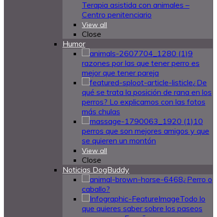
Terapia asistida con animales –
Centro penitenciario
View all
Close
Humor
9
razones por las que tener perro es
mejor que tener pareja
¿De
qué se trata la posición de rana en los
perros? Lo explicamos con las fotos
más chulas
10
perros que son mejores amigos y que
se quieren un montón
View all
Close
Noticias DogBuddy
¿Perro o
caballo?
Todo lo
que quieres saber sobre los paseos