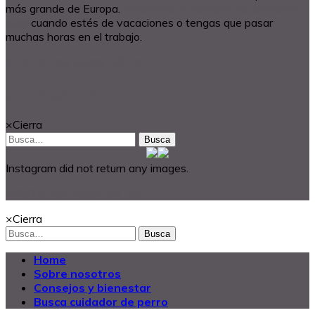
más grande de Europa.
Encuentra un canguro de confianza
para
cuando estés de vacaciones o tengas que pasar
muchas horas en el trabajo.
© 2018 Dog Buddy UK Ltd.
¿BUSCAS ALGO?
×
Cierra
Busca
Instagram did not return any images.
@2025 Dog Buddy UK Ltd.
×
Cierra
Busca
Home
Sobre nosotros
Consejos y bienestar
Busca cuidador de perro