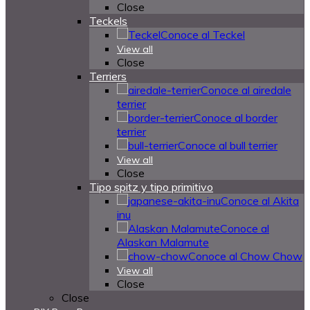
Close
Teckels
Conoce al Teckel
View all
Close
Terriers
Conoce al airedale
terrier
Conoce al border
terrier
Conoce al bull terrier
View all
Close
Tipo spitz y tipo primitivo
Conoce al Akita
inu
Conoce al
Alaskan Malamute
Conoce al Chow Chow
View all
Close
Close