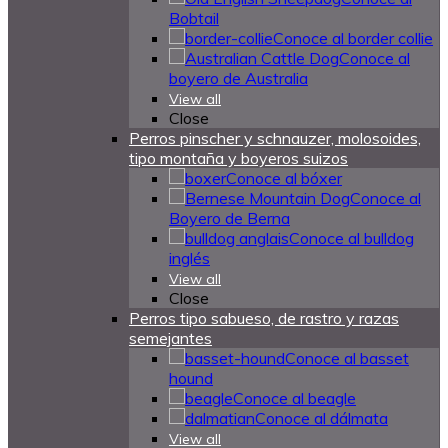
Bobtail
Conoce al border collie
Conoce al
boyero de Australia
View all
Close
Perros pinscher y schnauzer, molosoides,
tipo montaña y boyeros suizos
Conoce al bóxer
Conoce al
Boyero de Berna
Conoce al bulldog
inglés
View all
Close
Perros tipo sabueso, de rastro y razas
semejantes
Conoce al basset
hound
Conoce al beagle
Conoce al dálmata
View all