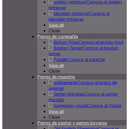
Conoce al golden
retriever
Conoce al
labrador retriever
View all
Close
Perros de compañía
Conoce al bichón frisé
Conoce al boston
terrier
Conoce al caniche
View all
Close
Perros de muestra
Conoce al braco de
weimar
Conoce al setter
irlandés
Conoce al Vizsla
View all
Close
Perros de pastor y perros boyeros
Conoce al