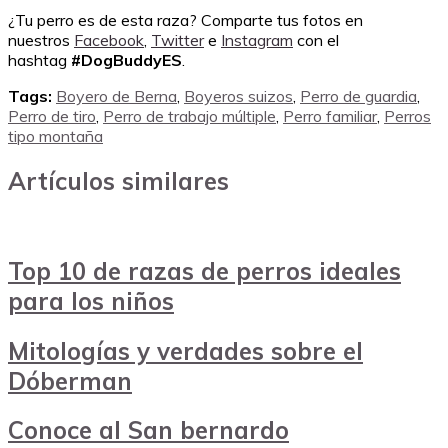
¿Tu perro es de esta raza? Comparte tus fotos en
nuestros
Facebook
,
Twitter
e
Instagram
con el
hashtag
#DogBuddyES
.
Tags:
Boyero de Berna
,
Boyeros suizos
,
Perro de guardia
,
Perro de tiro
,
Perro de trabajo múltiple
,
Perro familiar
,
Perros
tipo montaña
Artículos similares
Top 10 de razas de perros ideales
para los niños
Mitologías y verdades sobre el
Dóberman
Conoce al San bernardo