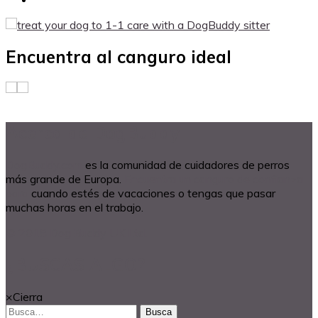
Encuentra al canguro ideal
Acerca de DogBuddy
DogBuddy.com
es la comunidad de cuidadores de perros
más grande de Europa.
Encuentra un canguro de confianza
para
cuando estés de vacaciones o tengas que pasar
muchas horas en el trabajo.
© 2018 Dog Buddy UK Ltd.
¿BUSCAS ALGO?
×
Cierra
Busca