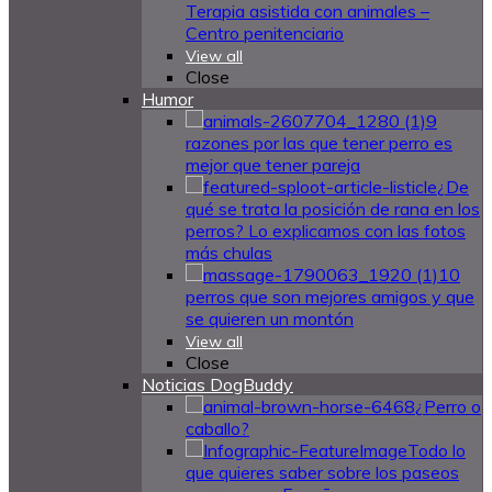
Terapia asistida con animales –
Centro penitenciario
View all
Close
Humor
9
razones por las que tener perro es
mejor que tener pareja
¿De
qué se trata la posición de rana en los
perros? Lo explicamos con las fotos
más chulas
10
perros que son mejores amigos y que
se quieren un montón
View all
Close
Noticias DogBuddy
¿Perro o
caballo?
Todo lo
que quieres saber sobre los paseos