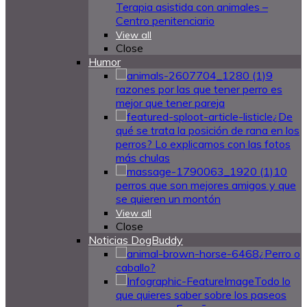
Terapia asistida con animales –
Centro penitenciario
View all
Close
Humor
9
razones por las que tener perro es
mejor que tener pareja
¿De
qué se trata la posición de rana en los
perros? Lo explicamos con las fotos
más chulas
10
perros que son mejores amigos y que
se quieren un montón
View all
Close
Noticias DogBuddy
¿Perro o
caballo?
Todo lo
que quieres saber sobre los paseos