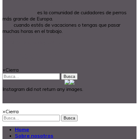
DogBuddy.com
es la comunidad de cuidadores de perros
más grande de Europa.
Encuentra un canguro de confianza
para
cuando estés de vacaciones o tengas que pasar
muchas horas en el trabajo.
© 2018 Dog Buddy UK Ltd.
¿BUSCAS ALGO?
×
Cierra
Busca
Instagram did not return any images.
@2025 Dog Buddy UK Ltd.
×
Cierra
Busca
Home
Sobre nosotros