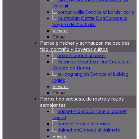
Bobtail
Conoce al border collie
Conoce al
boyero de Australia
View all
Close
Perros pinscher y schnauzer, molosoides,
tipo montaña y boyeros suizos
Conoce al bóxer
Conoce al
Boyero de Berna
Conoce al bulldog
inglés
View all
Close
Perros tipo sabueso, de rastro y razas
semejantes
Conoce al basset
hound
Conoce al beagle
Conoce al dálmata
View all