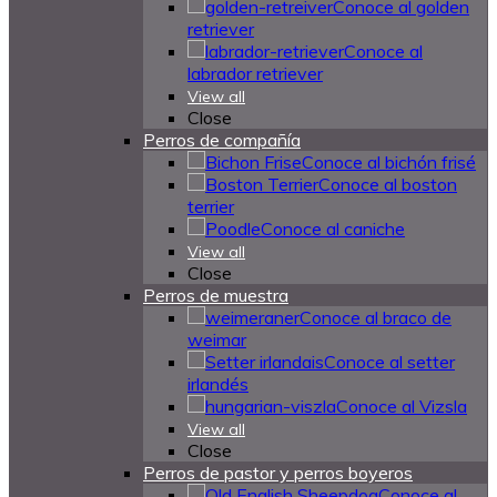
Conoce al golden
retriever
Conoce al
labrador retriever
View all
Close
Perros de compañía
Conoce al bichón frisé
Conoce al boston
terrier
Conoce al caniche
View all
Close
Perros de muestra
Conoce al braco de
weimar
Conoce al setter
irlandés
Conoce al Vizsla
View all
Close
Perros de pastor y perros boyeros
Conoce al