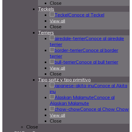
Close
Teckels
Conoce al Teckel
View all
Close
Terriers
Conoce al airedale
terrier
Conoce al border
terrier
Conoce al bull terrier
View all
Close
Tipo spitz y tipo primitivo
Conoce al Akita
inu
Conoce al
Alaskan Malamute
Conoce al Chow Chow
View all
Close
Close