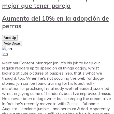
mejor que tener pareja
Aumento del 10% en la adopción de
perros
Vote Up
Vote Down
Jon
Meet our Content Manager Jon. It's his job to keep our
regular readers up to speed on all things doggy, whilst
looking at cute pictures of puppies. Yep, that's what we
thought, too. When he's not scouring the web for doggy
stories, Jon can be found training for his latest half-
marathon, or practising his already well rehearsed jazz-nod
whilst enjoying some of London's best live improvised music.
He's never been a dog owner but is keeping the dream alive.
In fact, he's recently moved in with Gussie - full name
Augusta Hermione Jumble - and her mum & dad. Apparently,
she's a snorer, though... we'll let you know how it works out.