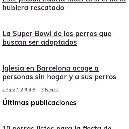
hubiera rescatado
La Super Bowl de los perros que
buscan ser adoptados
Iglesia en Barcelona acoge a
personas sin hogar y a sus perros
« Prev
1
2
3
4
5
…
7
Next »
Últimas publicaciones
10 perros listos para la fiesta de