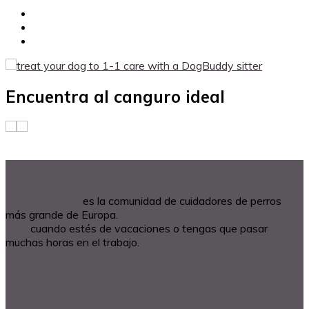
Encuentra al canguro ideal
Acerca de DogBuddy
DogBuddy.com
es la comunidad de cuidadores de perros
más grande de Europa.
Encuentra un canguro de confianza
para
cuando estés de vacaciones o tengas que pasar
muchas horas en el trabajo.
© 2018 Dog Buddy UK Ltd.
¿BUSCAS ALGO?