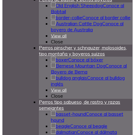
Conoce al
Bobtail
Conoce al border collie
Conoce al
boyero de Australia
View all
Close
Perros pinscher y schnauzer, molosoides,
tipo montaña y boyeros suizos
Conoce al bóxer
Conoce al
Boyero de Berna
Conoce al bulldog
inglés
View all
Close
Perros tipo sabueso, de rastro y razas
semejantes
Conoce al basset
hound
Conoce al beagle
Conoce al dálmata