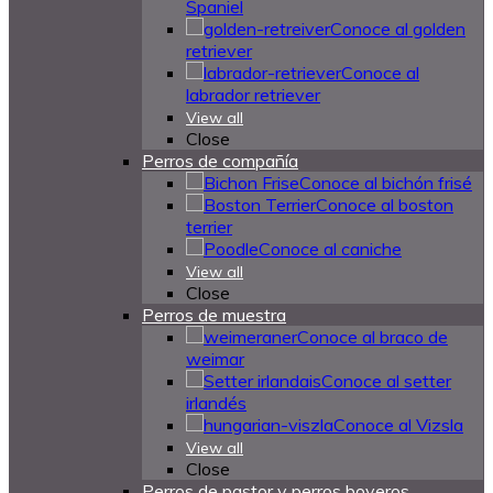
Spaniel
Conoce al golden
retriever
Conoce al
labrador retriever
View all
Close
Perros de compañía
Conoce al bichón frisé
Conoce al boston
terrier
Conoce al caniche
View all
Close
Perros de muestra
Conoce al braco de
weimar
Conoce al setter
irlandés
Conoce al Vizsla
View all
Close
Perros de pastor y perros boyeros