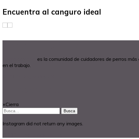
Encuentra al canguro ideal
Acerca de DogBuddy
DogBuddy.com
es la comunidad de cuidadores de perros más
en el trabajo.
© 2018 Dog Buddy UK Ltd.
¿BUSCAS ALGO?
×
Cierra
Busca
Instagram did not return any images.
@2025 Dog Buddy UK Ltd.