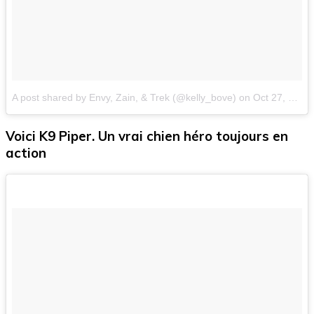
A post shared by Envy, Zain, & Trek (@kelly_bove)
on
Oct 27, 2016 at 3:05am PDT
Voici K9 Piper. Un vrai chien héro toujours en
action