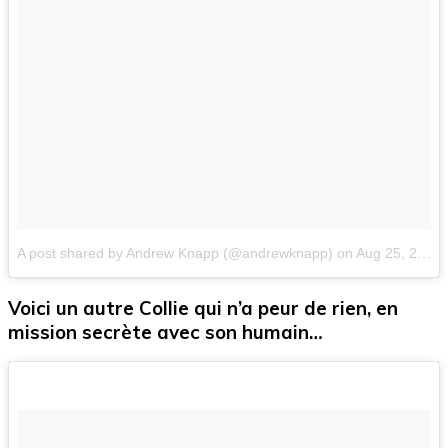
A post shared by Andrew Knapp (@andrewknapp)
on
Aug 25, 2016 at 9:32am PDT
Voici un autre Collie qui n’a peur de rien, en
mission secrète avec son humain…