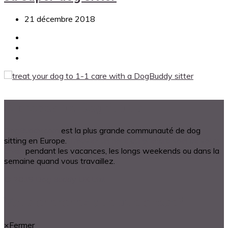
21 décembre 2018
A propos de DogBuddy
DogBuddy.com
est la plus grande communauté de dog
sitting en Europe.
Trouvez un hôte qui prendra soin de votre
chien
pendant les vacances, les longs weekends ou dans la
semaine quand vous travaillez.
© 2018 Dog Buddy UK Ltd.
Vous cherchez quelque chose?
×
Fermer