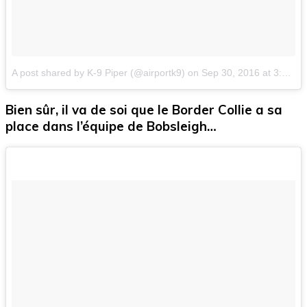
A post shared by K-9 Piper (@airportk9)
on
Sep 30, 2016 at 3:58pm PDT
Bien sûr, il va de soi que le Border Collie a sa
place dans l’équipe de Bobsleigh…