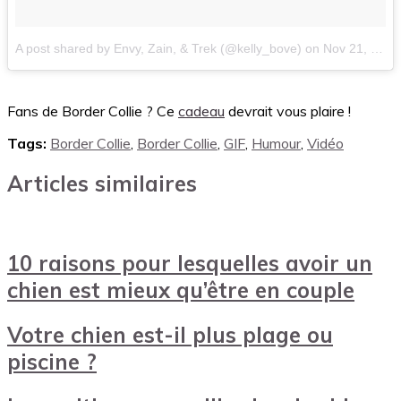
A post shared by Envy, Zain, & Trek (@kelly_bove)
on
Nov 21, 2016 at 4:49am PST
Fans de Border Collie ? Ce
cadeau
devrait vous plaire !
Tags:
Border Collie
,
Border Collie
,
GIF
,
Humour
,
Vidéo
Articles similaires
10 raisons pour lesquelles avoir un
chien est mieux qu’être en couple
Votre chien est-il plus plage ou
piscine ?