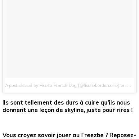
A post shared by Ficelle French Dog (@ficellebordercollie)
on
Mar 2
Ils sont tellement des durs à cuire qu’ils nous
donnent une leçon de skyline, juste pour rires !
Vous croyez savoir jouer au Freezbe ? Reposez-