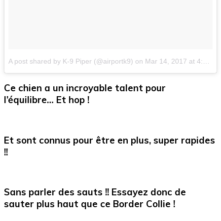
A post shared by K-9 Piper (@airportk9)
on
Mar 14, 2017 at 4:04pm PDT
Ce chien a un incroyable talent pour
l’équilibre… Et hop !
Et sont connus pour être en plus, super rapides
!!
Sans parler des sauts !! Essayez donc de
sauter plus haut que ce Border Collie !