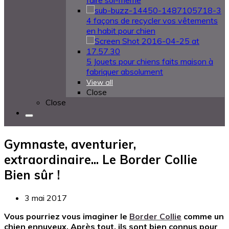
faire soi-même
4 façons de recycler vos vêtements
en habit pour chien
5 Jouets pour chiens faits maison à
fabriquer absolument
View all
Close
Close
Gymnaste, aventurier,
extraordinaire... Le Border Collie
Bien sûr !
3 mai 2017
Vous pourriez vous imaginer le
Border Collie
comme un
chien ennuyeux. Après tout, ils sont bien connus pour