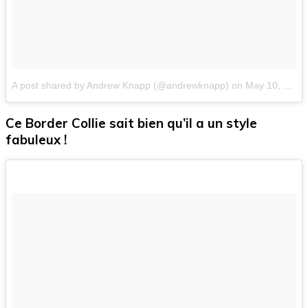
A post shared by Andrew Knapp (@andrewknapp)
on
May 10, 2016 at 8:22am PDT
Ce Border Collie sait bien qu’il a un style
fabuleux !