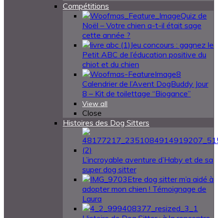
Compétitions
Quiz de
Noël – Votre chien a-t-il était sage
cette année ?
Jeu concours : gagnez le
Petit ABC de l’éducation positive du
chiot et du chien
Calendrier de l’Avent DogBuddy Jour
8 – Kit de toilettage “Biogance”
View all
Close
Histoires des Dog Sitters
L’incroyable aventure d’Haby et de sa
super dog sitter
Etre dog sitter m’a aidé à
adopter mon chien ! Témoignage de
Laura