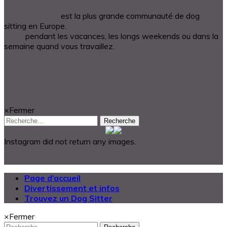
DogBuddy.com
est la plus grande communauté de dog
sitting en Europe.
Trouvez un hôte qui prendra soin de votre
chien
pendant les vacances, les longs weekends ou dans la
semaine quand vous travaillez.
© 2018 Dog Buddy UK Ltd.
Vous cherchez quelque chose?
×
Fermer
Recherche
Instagram did not return any images.
@2025 Dog Buddy UK Ltd.
Page d’accueil
Divertissement et infos
Trouvez un Dog Sitter
×
Fermer