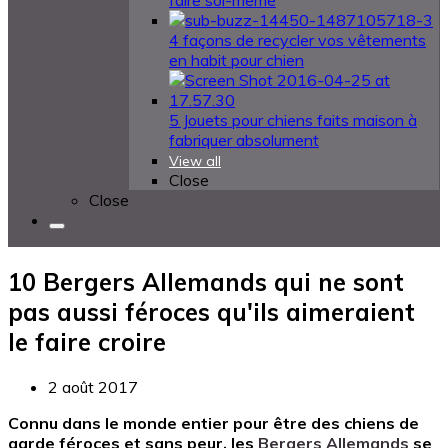
faire soi-même
4 façons de recycler vos vêtements
en habit pour chien
5 Jouets pour chiens faits maison à
fabriquer absolument
View all
Close
Close
10 Bergers Allemands qui ne sont
pas aussi féroces qu'ils aimeraient
le faire croire
2 août 2017
Connu dans le monde entier pour être des chiens de
garde féroces et sans peur, les
Bergers Allemands
se